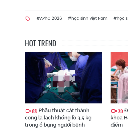
#APhO 2026
#học sinh Việt Nam
#học si
HOT TREND
Phẫu thuật cắt thành
Đ
công lá lách khổng lồ 3,5 kg
khoa Hà
trong ổ bụng người bệnh
điểm