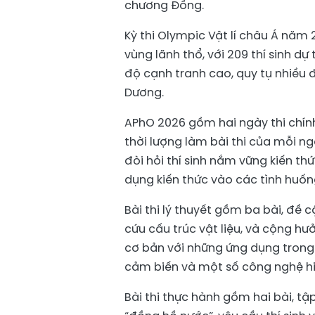
chương Đồng.
Kỳ thi Olympic Vật lí châu Á năm
vùng lãnh thổ, với 209 thí sinh d
độ cạnh tranh cao, quy tụ nhiều đ
Dương.
APhO 2026 gồm hai ngày thi chính
thời lượng làm bài thi của mỗi ngà
đòi hỏi thí sinh nắm vững kiến th
dụng kiến thức vào các tình huống
Bài thi lý thuyết gồm ba bài, đề 
cứu cấu trúc vật liệu, và cộng hư
cơ bản với những ứng dụng trong 
cảm biến và một số công nghệ hi
Bài thi thực hành gồm hai bài, tập