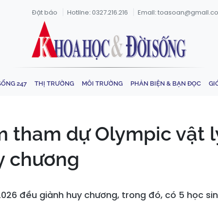
Đặt báo
Hotline: 0327.216.216
Email: toasoan@gmail.c
SỐNG 247
THỊ TRƯỜNG
MÔI TRƯỜNG
PHẢN BIỆN & BẠN ĐỌC
GI
m tham dự Olympic vật 
y chương
6 đều giành huy chương, trong đó, có 5 học sinh 