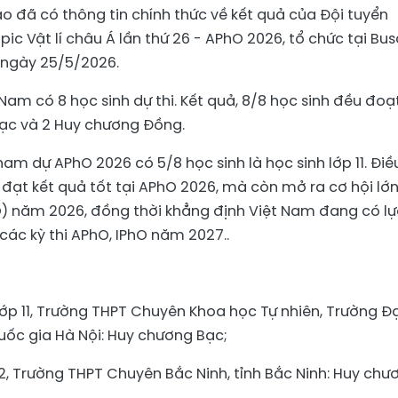
o đã có thông tin chính thức về kết quả của Đội tuyển
c Vật lí châu Á lần thứ 26 - APhO 2026, tổ chức tại Bus
 ngày 25/5/2026.
Nam có 8 học sinh dự thi. Kết quả, 8/8 học sinh đều đoạ
ạc và 2 Huy chương Đồng.
am dự APhO 2026 có 5/8 học sinh là học sinh lớp 11. Điề
đạt kết quả tốt tại APhO 2026, mà còn mở ra cơ hội lớn
PhO) năm 2026, đồng thời khẳng định Việt Nam đang có lự
các kỳ thi APhO, IPhO năm 2027..
lớp 11, Trường THPT Chuyên Khoa học Tự nhiên, Trường Đạ
uốc gia Hà Nội: Huy chương Bạc;
12, Trường THPT Chuyên Bắc Ninh, tỉnh Bắc Ninh: Huy chư