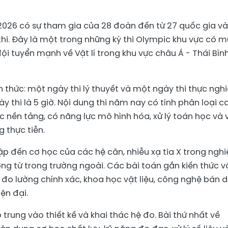
 2026 có sự tham gia của 28 đoàn đến từ 27 quốc gia và
ự thi. Đây là một trong những kỳ thi Olympic khu vực có 
ội tuyển mạnh về Vật lí trong khu vực châu Á - Thái Bìn
 thức: một ngày thi lý thuyết và một ngày thi thực ngh
y thi là 5 giờ. Nội dung thi năm nay có tính phân loại c
ức nền tảng, có năng lực mô hình hóa, xử lý toán học và 
 thực tiễn.
cập đến cơ học của các hệ cân, nhiễu xạ tia X trong nghi
ởng từ trong trường ngoài. Các bài toán gắn kiến thức vậ
đo lường chính xác, khoa học vật liệu, công nghệ bán d
ện đại.
 trung vào thiết kế và khai thác hệ đo. Bài thứ nhất về