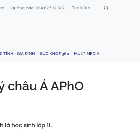
om
Quảng cáo: 024.627.32.632
ỚI TÍNH - GIA ĐÌNH
SỨC KHOẺ 360
MULTIMEDIA
lý châu Á APhO
là học sinh lớp 11.