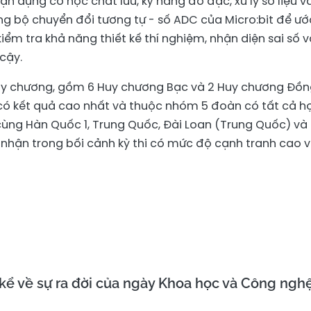
ận dụng cơ học chất lưu, kỹ năng đo đạc, xử lý số liệu v
dụng bộ chuyển đổi tương tự - số ADC của Micro:bit để ướ
kiểm tra khả năng thiết kế thí nghiệm, nhận diện sai số 
cậy.
huy chương, gồm 6 Huy chương Bạc và 2 Huy chương Đồn
ó kết quả cao nhất và thuộc nhóm 5 đoàn có tất cả h
cùng Hàn Quốc 1, Trung Quốc, Đài Loan (Trung Quốc) và
i nhận trong bối cảnh kỳ thi có mức độ cạnh tranh cao 
ể về sự ra đời của ngày Khoa học và Công ngh