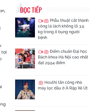
ĐỌC TIẾP
an,
Phẫu thuật cắt thành
công lá lách khổng lồ 3,5
t
kg trong ổ bụng người
bệnh
u
Điểm chuẩn Đại học
 tại
Bách khoa Hà Nội cao nhất
c
đạt 29,54 điểm
Houthi tấn công nhà
i
máy lọc dầu ở Ả Rập Xê Út
ơng