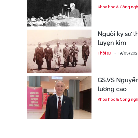
Khoa học & Công ng
Người kỹ sư 
luyện kim
19/05/202
Thời sự
GS.VS Nguyễn
lương cao
Khoa học & Công ng