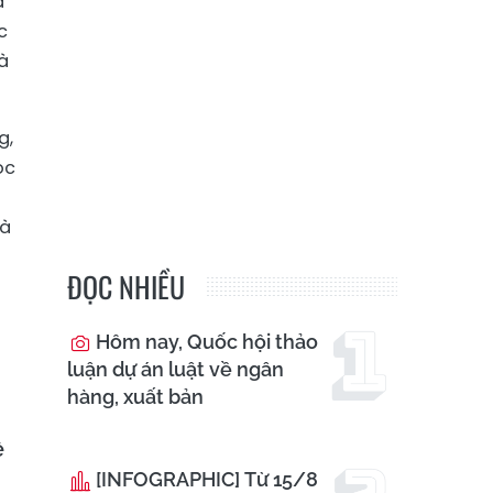
à
c
và
g,
ọc
và
ĐỌC NHIỀU
Hôm nay, Quốc hội thảo
luận dự án luật về ngân
hàng, xuất bản
ệ
[INFOGRAPHIC] Từ 15/8