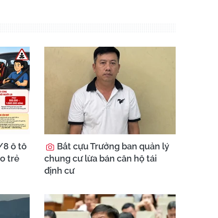
8 ô tô
Bắt cựu Trưởng ban quản lý
o trẻ
chung cư lừa bán căn hộ tái
định cư