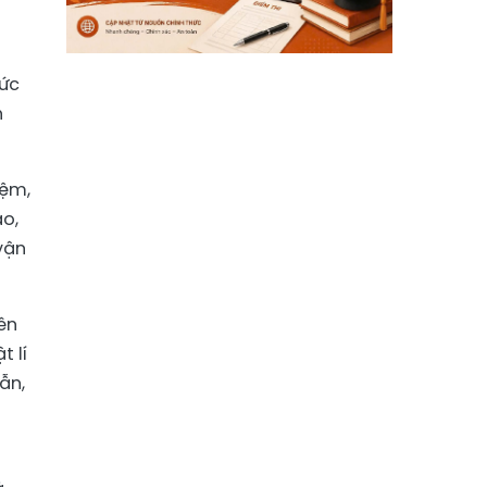
mức
h
iệm,
ao,
vận
ên
t lí
ẫn,