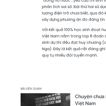
“đồng hồ nước”, yêu cầu thí sinh v
phân tích sai số. Bài thứ hai sử 
lượng điện trở chưa biết, qua đó 
xây dựng phương án đo đáng tin 
Với kết quả 100% học sinh đoạt 
Việt Nam nằm trong top 8 đoàn c
sinh dự thi đều đạt huy chương (
Nga). Đây là kết quả rất đáng gh
quy tụ nhiều đội tuyển mạnh.
BÀI LIÊN QUAN
Chuyện chưa k
Việt Nam