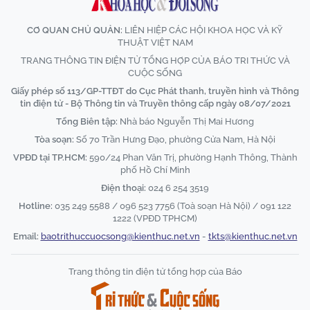
CƠ QUAN CHỦ QUẢN:
LIÊN HIỆP CÁC HỘI KHOA HỌC VÀ KỸ
THUẬT VIỆT NAM
TRANG THÔNG TIN ĐIỆN TỬ TỔNG HỢP CỦA BÁO TRI THỨC VÀ
CUỘC SỐNG
Giấy phép số 113/GP-TTĐT do Cục Phát thanh, truyền hình và Thông
tin điện tử - Bộ Thông tin và Truyền thông cấp ngày 08/07/2021
Tổng Biên tập:
Nhà báo Nguyễn Thị Mai Hương
Tòa soạn:
Số 70 Trần Hưng Đạo, phường Cửa Nam, Hà Nội
VPĐD tại TP.HCM:
590/24 Phan Văn Trị, phường Hạnh Thông, Thành
phố Hồ Chí Minh
Điện thoại:
024 6 254 3519
Hotline:
035 249 5588 / 096 523 7756 (Toà soạn Hà Nội) / 091 122
1222 (VPĐD TPHCM)
Email:
baotrithuccuocsong@kienthuc.net.vn
-
tkts@kienthuc.net.vn
Trang thông tin điện tử tổng hợp của Báo