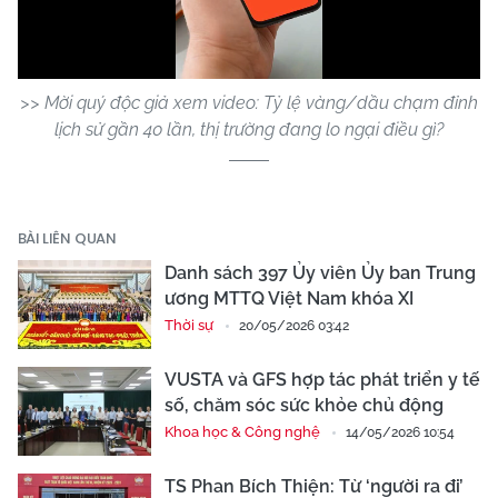
Video
>> Mời quý độc giả xem video: Tỷ lệ vàng/dầu chạm đỉnh
lịch sử gần 40 lần, thị trường đang lo ngại điều gì?
BÀI LIÊN QUAN
Danh sách 397 Ủy viên Ủy ban Trung
ương MTTQ Việt Nam khóa XI
Thời sự
20/05/2026 03:42
VUSTA và GFS hợp tác phát triển y tế
số, chăm sóc sức khỏe chủ động
Khoa học & Công nghệ
14/05/2026 10:54
TS Phan Bích Thiện: Từ ‘người ra đi’