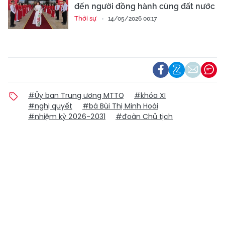
đến người đồng hành cùng đất nước
Thời sự
14/05/2026 00:17
#Ủy ban Trung ương MTTQ
#khóa XI
#nghị quyết
#bà Bùi Thị Minh Hoài
#nhiệm kỳ 2026-2031
#đoàn Chủ tịch