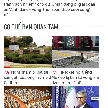
trận trách nhiệm" cho dự
Oman đang ở 'giai đoạn
án Vành đai 5 - Vùng Thủ
soạn thảo cuối cùng'
đô
CÓ THỂ BẠN QUAN TÂM
Nghi phạm bị bắt tại
TikToker nổi tiếng
sân golf của ông Trump ở
Mexico bị bắn tử vong khi
California
livestream là ai?