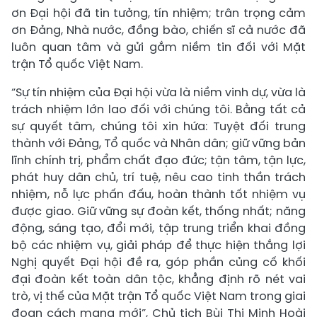
ơn Đại hội đã tin tưởng, tín nhiệm; trân trọng cảm
ơn Đảng, Nhà nước, đồng bào, chiến sĩ cả nước đã
luôn quan tâm và gửi gắm niềm tin đối với Mặt
trận Tổ quốc Việt Nam.
“Sự tín nhiệm của Đại hội vừa là niềm vinh dự, vừa là
trách nhiệm lớn lao đối với chúng tôi. Bằng tất cả
sự quyết tâm, chúng tôi xin hứa: Tuyệt đối trung
thành với Đảng, Tổ quốc và Nhân dân; giữ vững bản
lĩnh chính trị, phẩm chất đạo đức; tận tâm, tận lực,
phát huy dân chủ, trí tuệ, nêu cao tinh thần trách
nhiệm, nỗ lực phấn đấu, hoàn thành tốt nhiệm vụ
được giao. Giữ vững sự đoàn kết, thống nhất; năng
động, sáng tạo, đổi mới, tập trung triển khai đồng
bộ các nhiệm vụ, giải pháp để thực hiện thắng lợi
Nghị quyết Đại hội đề ra, góp phần củng cố khối
đại đoàn kết toàn dân tộc, khẳng định rõ nét vai
trò, vị thế của Mặt trận Tổ quốc Việt Nam trong giai
đoạn cách mạng mới”, Chủ tịch Bùi Thị Minh Hoài