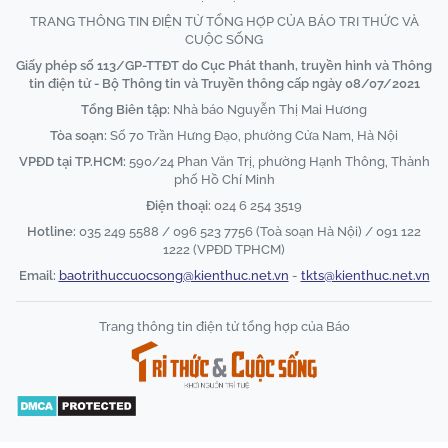
TRANG THÔNG TIN ĐIỆN TỬ TỔNG HỢP CỦA BÁO TRI THỨC VÀ
CUỘC SỐNG
Giấy phép số 113/GP-TTĐT do Cục Phát thanh, truyền hình và Thông
tin điện tử - Bộ Thông tin và Truyền thông cấp ngày 08/07/2021
Tổng Biên tập:
Nhà báo Nguyễn Thị Mai Hương
Tòa soạn:
Số 70 Trần Hưng Đạo, phường Cửa Nam, Hà Nội
VPĐD tại TP.HCM:
590/24 Phan Văn Trị, phường Hạnh Thông, Thành
phố Hồ Chí Minh
Điện thoại:
024 6 254 3519
Hotline:
035 249 5588 / 096 523 7756 (Toà soạn Hà Nội) / 091 122
1222 (VPĐD TPHCM)
Email:
baotrithuccuocsong@kienthuc.net.vn
-
tkts@kienthuc.net.vn
Trang thông tin điện tử tổng hợp của Báo