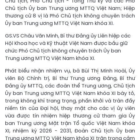
Chủ tịch, Phó Chủ tịch - Tổng Thư ký và các Phó
Chủ tịch Ủy ban Trung ương MTTQ Việt Nam; Hiệp
thương cử 8 vị là Phó Chủ tịch không chuyên trách
Ủy ban Trung ương MTTQ Việt Nam khóa XI.
GS.VS Châu Văn Minh, Bí thư Đảng ủy Liên hiệp các
Hội Khoa học và Kỹ thuật Việt Nam được bầu giữ
chức Phó Chủ tịch không chuyên trách Ủy ban
Trung ương MTTQ Việt Nam khóa XI.
Phát biểu nhận nhiệm vụ, bà Bùi Thị Minh Hoài, Ủy
viên Bộ Chính trị, Bí thư Trung ương Đảng, Bí thư
Đảng ủy MTTQ, các đoàn thể Trung ương, Chủ tịch
Ủy ban Trung ương MTTQ Việt Nam khóa XI bày tỏ,
trong không khí trang trọng, phấn khởi và tràn đầy
niềm tin của Đại hội, thay mặt cho các vị ủy viên
vừa được tín nhiệm hiệp thương cử tham gia Ủy
ban Trung ương Mặt trận Tổ quốc Việt Nam khóa
XI, nhiệm kỳ 2026 - 2031, Đoàn Chủ tịch Ủy ban
Trung ương MTTQ Việt Nam khóa XI trân trọng cảm