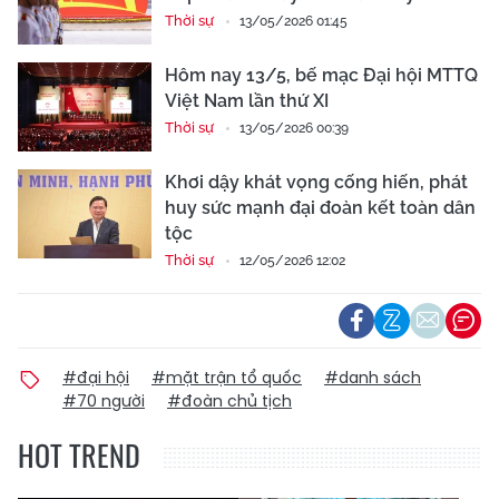
Thời sự
13/05/2026 01:45
Hôm nay 13/5, bế mạc Đại hội MTTQ
Việt Nam lần thứ XI
Thời sự
13/05/2026 00:39
Khơi dậy khát vọng cống hiến, phát
huy sức mạnh đại đoàn kết toàn dân
tộc
Thời sự
12/05/2026 12:02
#đại hội
#mặt trận tổ quốc
#danh sách
#70 người
#đoàn chủ tịch
HOT TREND