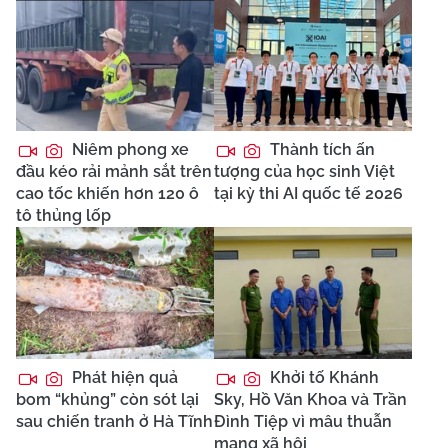
Niêm phong xe
Thành tích ấn
đầu kéo rải mảnh sắt trên
tượng của học sinh Việt
cao tốc khiến hơn 120 ô
tại kỳ thi AI quốc tế 2026
tô thủng lốp
Phát hiện quả
Khởi tố Khánh
bom “khủng” còn sót lại
Sky, Hồ Văn Khoa và Trần
sau chiến tranh ở Hà Tĩnh
Đình Tiệp vì mâu thuẫn
mạng xã hội