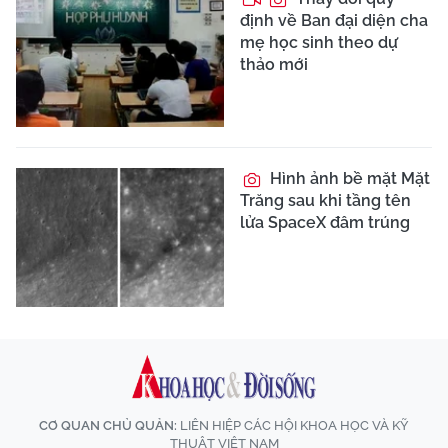
định về Ban đại diện cha
mẹ học sinh theo dự
thảo mới
Hình ảnh bề mặt Mặt
Trăng sau khi tầng tên
lửa SpaceX đâm trúng
CƠ QUAN CHỦ QUẢN:
LIÊN HIỆP CÁC HỘI KHOA HỌC VÀ KỸ
THUẬT VIỆT NAM