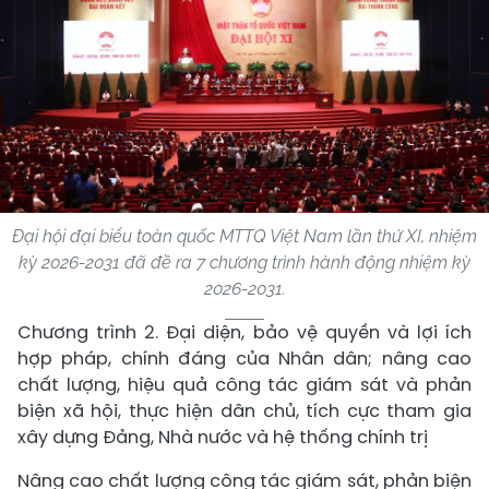
Đại hội đại biểu toàn quốc MTTQ Việt Nam lần thứ XI, nhiệm
kỳ 2026-2031 đã đề ra 7 chương trình hành động nhiệm kỳ
2026-2031.
Chương trình 2. Đại diện, bảo vệ quyền và lợi ích
hợp pháp, chính đáng của Nhân dân; nâng cao
chất lượng, hiệu quả công tác giám sát và phản
biện xã hội, thực hiện dân chủ, tích cực tham gia
xây dựng Đảng, Nhà nước và hệ thống chính trị
Nâng cao chất lượng công tác giám sát, phản biện