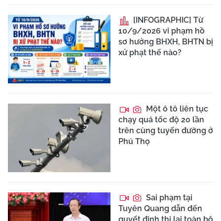
[INFOGRAPHIC] Từ
10/9/2026 vi phạm hồ
sơ hưởng BHXH, BHTN bị
xử phạt thế nào?
Một ô tô liên tục
chạy quá tốc độ 20 lần
trên cùng tuyến đường ở
Phú Thọ
Sai phạm tại
Tuyên Quang dẫn đến
quyết định thi lại toàn bộ