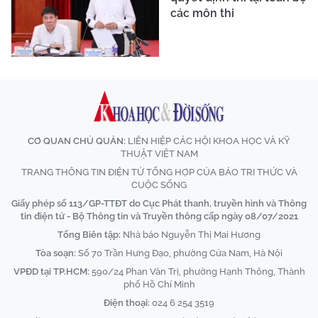
các môn thi
CƠ QUAN CHỦ QUẢN:
LIÊN HIỆP CÁC HỘI KHOA HỌC VÀ KỸ
THUẬT VIỆT NAM
TRANG THÔNG TIN ĐIỆN TỬ TỔNG HỢP CỦA BÁO TRI THỨC VÀ
CUỘC SỐNG
Giấy phép số 113/GP-TTĐT do Cục Phát thanh, truyền hình và Thông
tin điện tử - Bộ Thông tin và Truyền thông cấp ngày 08/07/2021
Tổng Biên tập:
Nhà báo Nguyễn Thị Mai Hương
Tòa soạn:
Số 70 Trần Hưng Đạo, phường Cửa Nam, Hà Nội
VPĐD tại TP.HCM:
590/24 Phan Văn Trị, phường Hạnh Thông, Thành
phố Hồ Chí Minh
Điện thoại:
024 6 254 3519