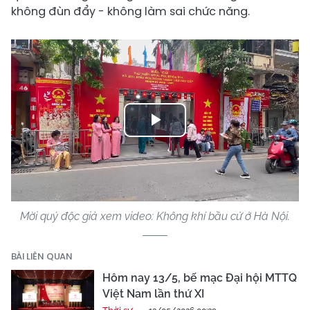
không đùn đẩy - không làm sai chức năng.
Play
Video
Mời quý độc giả xem video: Không khí bầu cử ở Hà Nội.
BÀI LIÊN QUAN
Hôm nay 13/5, bế mạc Đại hội MTTQ
Việt Nam lần thứ XI