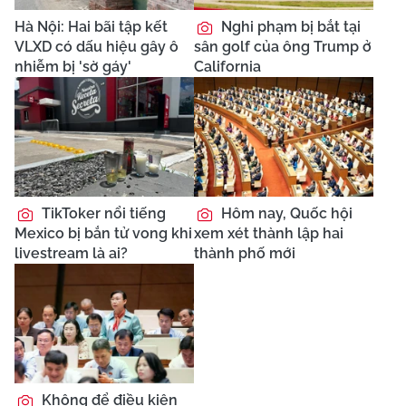
Hà Nội: Hai bãi tập kết
Nghi phạm bị bắt tại
VLXD có dấu hiệu gây ô
sân golf của ông Trump ở
nhiễm bị 'sờ gáy'
California
TikToker nổi tiếng
Hôm nay, Quốc hội
Mexico bị bắn tử vong khi
xem xét thành lập hai
livestream là ai?
thành phố mới
Không để điều kiện