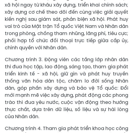
xã hội ngay từ khâu xây dựng, triển khai chính sách;
xây dựng cơ chế theo dõi đến cùng việc giải quyết
kiến nghị sau giám sát, phản biện xã hội. Phát huy
vai trò của Mặt trận Tổ quốc Việt Nam và Nhân dân
trong phòng, chống tham nhũng, lãng phí, tiêu cực;
phối hợp tổ chức đối thoại trực tiếp giữa cấp ủy,
chính quyền với Nhân dân.
Chương trình 3. Động viên các tầng lớp nhân dân
thi đua học tập, lao động, sáng tạo, tham gia phát
triển kinh tế - xã hội, giữ gìn và phát huy truyền
thống văn hóa dân tộc, chăm lo đời sống Nhân
dân, góp phần xây dựng và bảo vệ Tổ quốc: Đổi
mới mạnh mẽ việc xây dựng, phát động các phong
trào thi đua yêu nước, cuộc vận động theo hướng
thực chất, dựa trên dữ liệu, số liệu và sự hài lòng
của Nhân dân.
Chương trình 4. Tham gia phát triển khoa học công