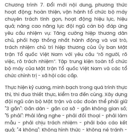
Chương trình 7. Đổi mới nội dung, phương thức
hoạt động; hoàn thiện, vận hành tổ chức bộ máy
chuyên trách tinh gọn, hoạt động hiệu lực, hiệu
quả; nâng cao năng lực đội ngũ cán bộ đáp ứng
yêu cầu nhiệm vụ: Tăng cường hiệp thương dân
chủ, phối hợp thống nhất hành động và vai trò,
trách nhiệm chủ trì hiệp thương của Ủy ban Mặt
trận Tổ quốc Việt Nam với yêu cầu “rõ người, rõ
việc, rõ trách nhiệm”. Tập trung kiện toàn tổ chức
bộ máy của Mặt trận Tổ quốc Việt Nam và các tổ
chức chính trị - xã hội các cấp.
Thực hiện kỷ cương, minh bạch trong quá trình thực
thi, thi đua thiết thực, kiểm tra đến cùng. Xây dựng
đội ngũ cán bộ Mặt trận và các đoàn thể phải giữ
"3 gần": Gần dân - gần cơ sở - gần không gian số;
"5 phải": Phải lắng nghe - phải đối thoại - phải làm
mẫu - phải chịu trách nhiệm - phải báo cáo kết
quả; "4 không": Không hình thức - không né tránh -