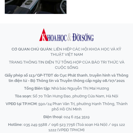
CƠ QUAN CHỦ QUẢN:
LIÊN HIỆP CÁC HỘI KHOA HỌC VÀ KỸ
THUẬT VIỆT NAM
TRANG THÔNG TIN ĐIỆN TỬ TỔNG HỢP CỦA BÁO TRI THỨC VÀ
CUỘC SỐNG
Giấy phép số 113/GP-TTĐT do Cục Phát thanh, truyền hình và Thông
tin điện tử - Bộ Thông tin và Truyền thông cấp ngày 08/07/2021
Tổng Biên tập:
Nhà báo Nguyễn Thị Mai Hương
Tòa soạn:
Số 70 Trần Hưng Đạo, phường Cửa Nam, Hà Nội
VPĐD tại TP.HCM:
590/24 Phan Văn Trị, phường Hạnh Thông, Thành
phố Hồ Chí Minh
Điện thoại:
024 6 254 3519
Hotline:
035 249 5588 / 096 523 7756 (Toà soạn Hà Nội) / 091 122
1222 (VPĐD TPHCM)