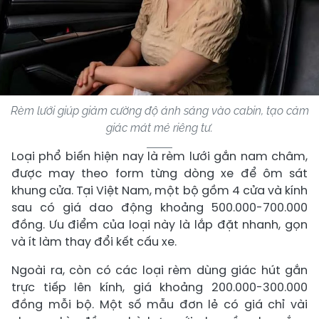
Rèm lưới giúp giảm cường độ ánh sáng vào cabin, tạo cảm
giác mát mẻ riêng tư.
Loại phổ biến hiện nay là rèm lưới gắn nam châm,
được may theo form từng dòng xe để ôm sát
khung cửa. Tại Việt Nam, một bộ gồm 4 cửa và kính
sau có giá dao động khoảng 500.000-700.000
đồng. Ưu điểm của loại này là lắp đặt nhanh, gọn
và ít làm thay đổi kết cấu xe.
Ngoài ra, còn có các loại rèm dùng giác hút gắn
trực tiếp lên kính, giá khoảng 200.000-300.000
đồng mỗi bộ. Một số mẫu đơn lẻ có giá chỉ vài