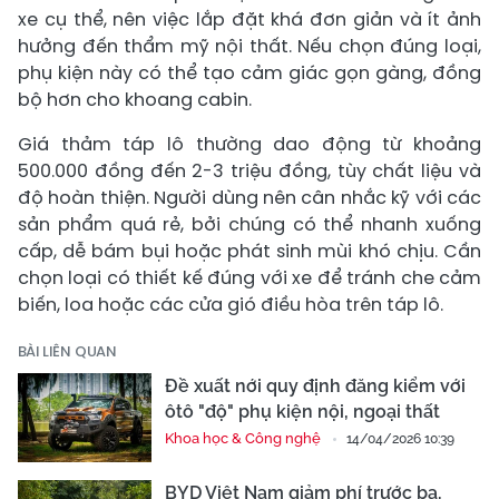
xe cụ thể, nên việc lắp đặt khá đơn giản và ít ảnh
hưởng đến thẩm mỹ nội thất. Nếu chọn đúng loại,
phụ kiện này có thể tạo cảm giác gọn gàng, đồng
bộ hơn cho khoang cabin.
Giá thảm táp lô thường dao động từ khoảng
500.000 đồng đến 2-3 triệu đồng, tùy chất liệu và
độ hoàn thiện. Người dùng nên cân nhắc kỹ với các
sản phẩm quá rẻ, bởi chúng có thể nhanh xuống
cấp, dễ bám bụi hoặc phát sinh mùi khó chịu. Cần
chọn loại có thiết kế đúng với xe để tránh che cảm
biến, loa hoặc các cửa gió điều hòa trên táp lô.
BÀI LIÊN QUAN
Đề xuất nới quy định đăng kiểm với
ôtô "độ" phụ kiện nội, ngoại thất
Khoa học & Công nghệ
14/04/2026 10:39
BYD Việt Nam giảm phí trước bạ,