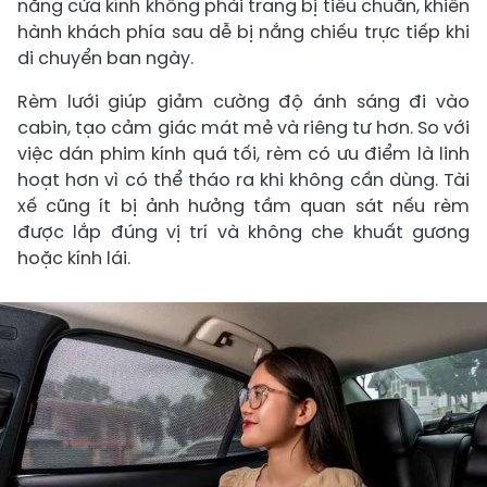
nắng cửa kính không phải trang bị tiêu chuẩn, khiến
hành khách phía sau dễ bị nắng chiếu trực tiếp khi
di chuyển ban ngày.
Rèm lưới giúp giảm cường độ ánh sáng đi vào
cabin, tạo cảm giác mát mẻ và riêng tư hơn. So với
việc dán phim kính quá tối, rèm có ưu điểm là linh
hoạt hơn vì có thể tháo ra khi không cần dùng. Tài
xế cũng ít bị ảnh hưởng tầm quan sát nếu rèm
được lắp đúng vị trí và không che khuất gương
hoặc kính lái.