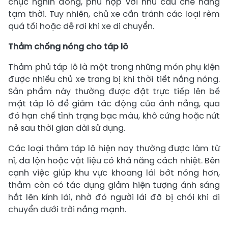
chục nghìn đồng, phù hợp với nhu cầu che nắng
tạm thời. Tuy nhiên, chủ xe cần tránh các loại rèm
quá tối hoặc dễ rơi khi xe di chuyển.
Thảm chống nóng cho táp lô
Thảm phủ táp lô là một trong những món phụ kiện
được nhiều chủ xe trang bị khi thời tiết nắng nóng.
Sản phẩm này thường được đặt trực tiếp lên bề
mặt táp lô để giảm tác động của ánh nắng, qua
đó hạn chế tình trạng bạc màu, khô cứng hoặc nứt
nẻ sau thời gian dài sử dụng.
Các loại thảm táp lô hiện nay thường được làm từ
nỉ, da lộn hoặc vật liệu có khả năng cách nhiệt. Bên
cạnh việc giúp khu vực khoang lái bớt nóng hơn,
thảm còn có tác dụng giảm hiện tượng ánh sáng
hắt lên kính lái, nhờ đó người lái đỡ bị chói khi di
chuyển dưới trời nắng mạnh.