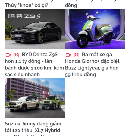
Thúy "khoe" có gì?
đồng
BYD Denza Z9S
Ra mắt xe ga
hơn 1,1 tỷ đồng - lăn
Honda Giorno+ đặc biệt
bánh được 1.100 km, kèm
Buzz Lightyear, giá hơn
sạc siêu nhanh
59 triệu đồng
Suzuki Jimny đang giảm
tới 120 triệu, XL7 Hybrid