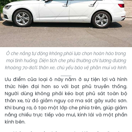
Ô che nắng tự động không phải lựa chọn hoàn hảo trong
mọi tình huống. Diện tích che phủ thường chỉ tương đương
khoảng 70-80% thân xe, chủ yếu bảo vệ phần mui và kính.
Ưu điểm của loại ô này nằm ở sự tiện lợi và hình
thức hiện đại hơn so với bạt phủ truyền thống.
Người dùng không phải kéo bạt phủ sát toàn bộ
thân xe, từ đó giảm nguy cơ ma sát gây xước sơn.
Khi bung ra, ô tạo một lớp che phía trên, giúp giảm
nắng chiếu trực tiếp vào mui, kính lái và một phần
kính bên.