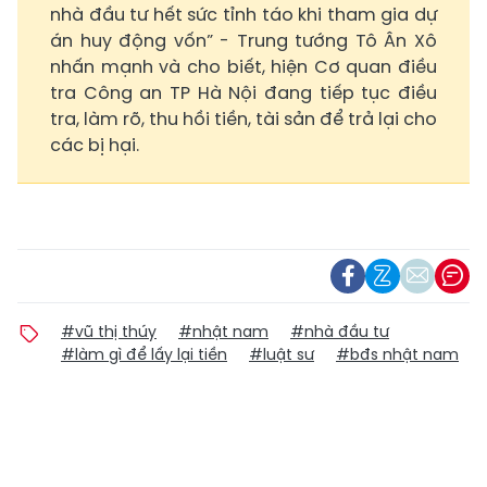
nhà đầu tư hết sức tỉnh táo khi tham gia dự
án huy động vốn” - Trung tướng Tô Ân Xô
nhấn mạnh và cho biết, hiện Cơ quan điều
tra Công an TP Hà Nội đang tiếp tục điều
tra, làm rõ, thu hồi tiền, tài sản để trả lại cho
các bị hại.
#vũ thị thúy
#nhật nam
#nhà đầu tư
#làm gì để lấy lại tiền
#luật sư
#bđs nhật nam