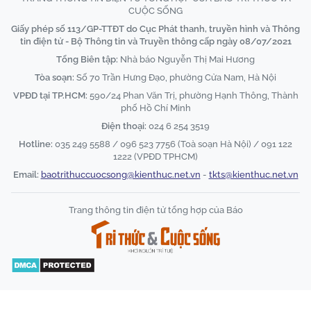
CUỘC SỐNG
Giấy phép số 113/GP-TTĐT do Cục Phát thanh, truyền hình và Thông
tin điện tử - Bộ Thông tin và Truyền thông cấp ngày 08/07/2021
Tổng Biên tập:
Nhà báo Nguyễn Thị Mai Hương
Tòa soạn:
Số 70 Trần Hưng Đạo, phường Cửa Nam, Hà Nội
VPĐD tại TP.HCM:
590/24 Phan Văn Trị, phường Hạnh Thông, Thành
phố Hồ Chí Minh
Điện thoại:
024 6 254 3519
Hotline:
035 249 5588 / 096 523 7756 (Toà soạn Hà Nội) / 091 122
1222 (VPĐD TPHCM)
Email:
baotrithuccuocsong@kienthuc.net.vn
-
tkts@kienthuc.net.vn
Trang thông tin điện tử tổng hợp của Báo