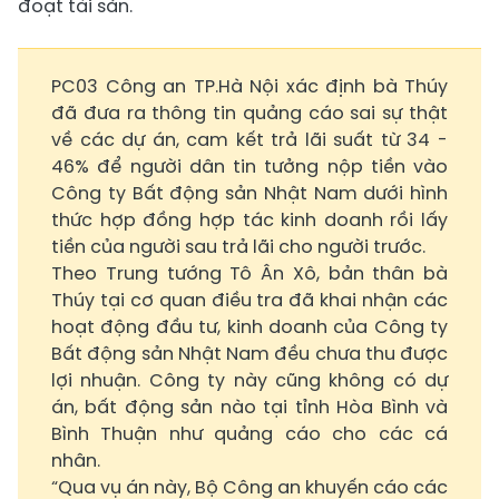
đoạt tài sản.
PC03 Công an TP.Hà Nội xác định bà Thúy
đã đưa ra thông tin quảng cáo sai sự thật
về các dự án, cam kết trả lãi suất từ 34 -
46% để người dân tin tưởng nộp tiền vào
Công ty Bất động sản Nhật Nam dưới hình
thức hợp đồng hợp tác kinh doanh rồi lấy
tiền của người sau trả lãi cho người trước.
Theo Trung tướng Tô Ân Xô, bản thân bà
Thúy tại cơ quan điều tra đã khai nhận các
hoạt động đầu tư, kinh doanh của Công ty
Bất động sản Nhật Nam đều chưa thu được
lợi nhuận. Công ty này cũng không có dự
án, bất động sản nào tại tỉnh Hòa Bình và
Bình Thuận như quảng cáo cho các cá
nhân.
“Qua vụ án này, Bộ Công an khuyến cáo các