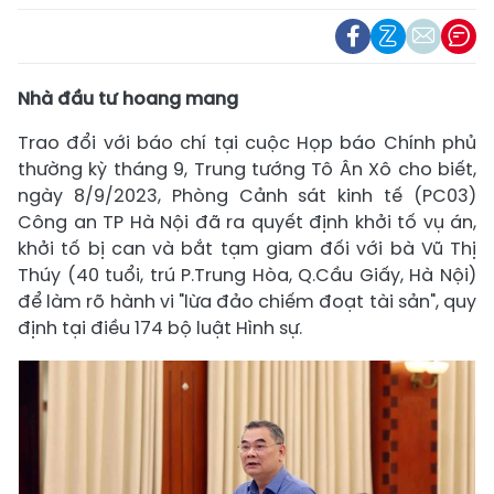
Nhà đầu tư hoang mang
Trao đổi với báo chí tại cuộc Họp báo Chính phủ
thường kỳ tháng 9, Trung tướng Tô Ân Xô cho biết,
ngày 8/9/2023, Phòng Cảnh sát kinh tế (PC03)
Công an TP Hà Nội đã ra quyết định khởi tố vụ án,
khởi tố bị can và bắt tạm giam đối với bà Vũ Thị
Thúy (40 tuổi, trú P.Trung Hòa, Q.Cầu Giấy, Hà Nội)
để làm rõ hành vi "lừa đảo chiếm đoạt tài sản", quy
định tại điều 174 bộ luật Hình sự.