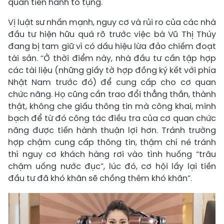
quan tiến hành tố tụng.
Vị luật sư nhấn mạnh, nguy cơ và rủi ro của các nhà
đầu tư hiện hữu quá rõ trước việc bà Vũ Thị Thúy
đang bị tam giữ vì có dấu hiệu lừa đảo chiếm đoạt
tài sản. “Ở thời điểm này, nhà đầu tư cần tập hợp
các tài liệu (những giấy tờ hợp đồng ký kết với phía
Nhật Nam trước đó) để cung cấp cho cơ quan
chức năng. Họ cũng cần trao đổi thẳng thắn, thành
thật, không che giấu thông tin mà công khai, minh
bạch để từ đó công tác điều tra của cơ quan chức
năng được tiến hành thuận lợi hơn. Tránh trường
hợp chậm cung cấp thông tin, thậm chí né tránh
thì nguy cơ khách hàng rơi vào tình huống “trâu
chậm uống nước đục”, lúc đó, cơ hội lấy lại tiền
đầu tư đã khó khăn sẽ chồng thêm khó khăn”.