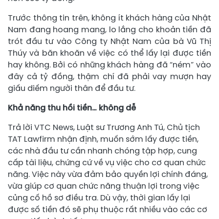
Trước thông tin trên, không ít khách hàng của Nhật
Nam đang hoang mang, lo lắng cho khoản tiền đã
trót đầu tư vào Công ty Nhật Nam của bà Vũ Thị
Thúy và băn khoăn về việc có thể lấy lại được tiền
hay không. Bởi có những khách hàng đã “ném” vào
đây cả tỷ đồng, thậm chí đã phải vay mượn hay
giấu diếm người thân để đầu tư.
Khả năng thu hồi tiền… không dễ
Trả lời VTC News, Luật sư Trương Anh Tú, Chủ tịch
TAT Lawfirm nhận định, muốn sớm lấy được tiền,
các nhà đầu tư cần nhanh chóng tập hợp, cung
cấp tài liệu, chứng cứ về vụ việc cho cơ quan chức
năng. Việc này vừa đảm bảo quyền lợi chính đáng,
vừa giúp cơ quan chức năng thuận lợi trong việc
củng cố hồ sơ điều tra. Dù vậy, thời gian lấy lại
được số tiền đó sẽ phụ thuộc rất nhiều vào các cơ