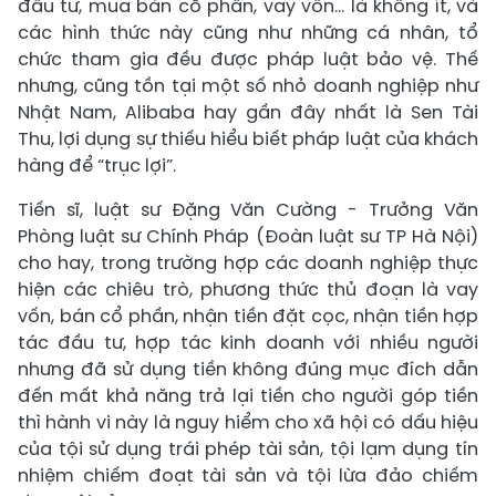
đầu tư, mua bán cổ phần, vay vốn… là không ít, và
các hình thức này cũng như những cá nhân, tổ
chức tham gia đều được pháp luật bảo vệ. Thế
nhưng, cũng tồn tại một số nhỏ doanh nghiệp như
Nhật Nam, Alibaba hay gần đây nhất là Sen Tài
Thu, lợi dụng sự thiếu hiểu biết pháp luật của khách
hàng để “trục lợi”.
Tiến sĩ, luật sư Đặng Văn Cường - Trưởng Văn
Phòng luật sư Chính Pháp (Đoàn luật sư TP Hà Nội)
cho hay, trong trường hợp các doanh nghiệp thực
hiện các chiêu trò, phương thức thủ đoạn là vay
vốn, bán cổ phần, nhận tiền đặt cọc, nhận tiền hợp
tác đầu tư, hợp tác kinh doanh với nhiều người
nhưng đã sử dụng tiền không đúng mục đích dẫn
đến mất khả năng trả lại tiền cho người góp tiền
thì hành vi này là nguy hiểm cho xã hội có dấu hiệu
của tội sử dụng trái phép tài sản, tội lạm dụng tín
nhiệm chiếm đoạt tài sản và tội lừa đảo chiếm