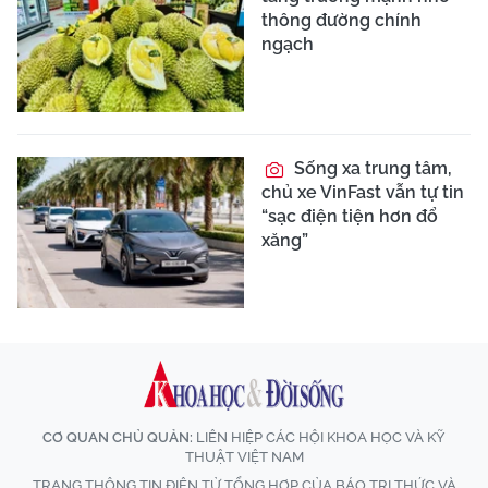
thông đường chính
ngạch
Sống xa trung tâm,
chủ xe VinFast vẫn tự tin
“sạc điện tiện hơn đổ
xăng”
CƠ QUAN CHỦ QUẢN:
LIÊN HIỆP CÁC HỘI KHOA HỌC VÀ KỸ
THUẬT VIỆT NAM
TRANG THÔNG TIN ĐIỆN TỬ TỔNG HỢP CỦA BÁO TRI THỨC VÀ