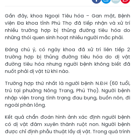
Gần đây, khoa Ngoại Tiêu hóa – Gan mật, Bệnh
viện Đa khoa tỉnh Phú Thọ đã tiếp nhận và xử trí
nhiều trường hợp bị thủng đường tiêu hóa do
những thói quen sinh hoạt nhiều người mắc phải.
Đáng chú ý, có ngày khoa đã xử trí liên tiếp 2
trường hợp bị thủng đường tiêu hóa do dị vật
đường tiêu hóa nhưng người bệnh không biết đã
nuốt phải dị vật từ khi nào.
Trường hợp thứ nhất là người bệnh N.Đ.H (60 tuổi,
trú tại phường Nông Trang, Phú Thọ). Người bệnh
nhập viện trong tình trạng đau bụng, buồn nôn, đi
ngoài phân lỏng.
Kết quả chẩn đoán hình ảnh xác định người bệnh
có dị vật đâm xuyên thành ruột non. Người bệnh
được chỉ định phẫu thuật lấy dị vật. Trong quá trình