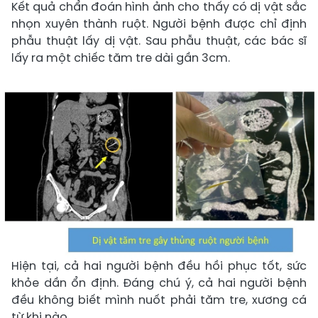
Kết quả chẩn đoán hình ảnh cho thấy có dị vật sắc
nhọn xuyên thành ruột. Người bệnh được chỉ định
phẫu thuật lấy dị vật. Sau phẫu thuật, các bác sĩ
lấy ra một chiếc tăm tre dài gần 3cm.
Hiện tại, cả hai người bệnh đều hồi phục tốt, sức
khỏe dần ổn định. Đáng chú ý, cả hai người bệnh
đều không biết mình nuốt phải tăm tre, xương cá
từ khi nào.