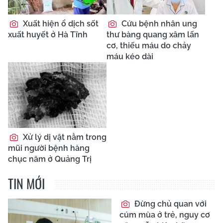
Xuất hiện ổ dịch sốt
Cứu bệnh nhân ung
xuất huyết ở Hà Tĩnh
thư bàng quang xâm lấn
cơ, thiếu máu do chảy
máu kéo dài
Xử lý dị vật nằm trong
mũi người bệnh hàng
chục năm ở Quảng Trị
TIN MỚI
Đừng chủ quan với
cúm mùa ở trẻ, nguy cơ