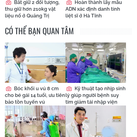
Bắt giữ 2 đối tượng,
Hoàn thành lấy mẫu
thu giữ hơn 210kg vật
ADN xác định danh tính
liệu nổ ở Quảng Trị
liệt sĩ ở Hà Tĩnh
CÓ THỂ BẠN QUAN TÂM
Bóc khối u vú 8 cm
Kỹ thuật tạo nhịp sinh
cho bé gái 14 tuổi, ưu tiên
lý giúp người bệnh suy
bảo tồn tuyến vú
tim giảm tái nhập viện