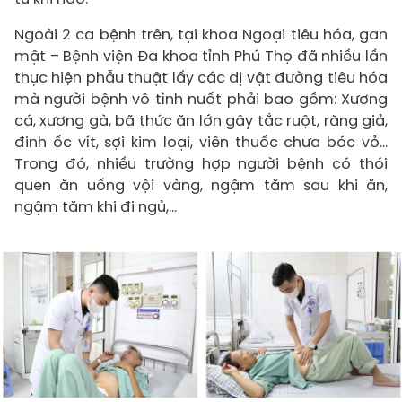
Ngoài 2 ca bệnh trên, tại khoa Ngoại tiêu hóa, gan
mật – Bệnh viện Đa khoa tỉnh Phú Thọ đã nhiều lần
thực hiện phẫu thuật lấy các dị vật đường tiêu hóa
mà người bệnh vô tình nuốt phải bao gồm: Xương
cá, xương gà, bã thức ăn lớn gây tắc ruột, răng giả,
đinh ốc vít, sợi kim loại, viên thuốc chưa bóc vỏ…
Trong đó, nhiều trường hợp người bệnh có thói
quen ăn uống vội vàng, ngậm tăm sau khi ăn,
ngậm tăm khi đi ngủ,…