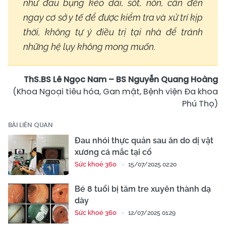
như đau bụng kéo dài, sốt, nôn, cần đến
ngay cơ sở y tế để được kiểm tra và xử trí kịp
thời, không tự ý điều trị tại nhà để tránh
những hệ lụy không mong muốn.
ThS.BS Lê Ngọc Nam – BS Nguyễn Quang Hoàng
(Khoa Ngoại tiêu hóa, Gan mật, Bệnh viện Đa khoa
Phú Thọ)
BÀI LIÊN QUAN
Đau nhói thực quản sau ăn do dị vật
xương cá mắc tại cổ
Sức khoẻ 360
15/07/2025 02:20
Bé 8 tuổi bị tăm tre xuyên thành dạ
dày
Sức khoẻ 360
12/07/2025 01:29