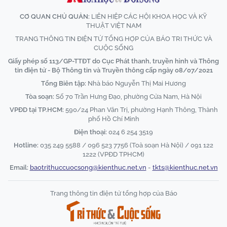
CƠ QUAN CHỦ QUẢN:
LIÊN HIỆP CÁC HỘI KHOA HỌC VÀ KỸ
THUẬT VIỆT NAM
TRANG THÔNG TIN ĐIỆN TỬ TỔNG HỢP CỦA BÁO TRI THỨC VÀ
CUỘC SỐNG
Giấy phép số 113/GP-TTĐT do Cục Phát thanh, truyền hình và Thông
tin điện tử - Bộ Thông tin và Truyền thông cấp ngày 08/07/2021
Tổng Biên tập:
Nhà báo Nguyễn Thị Mai Hương
Tòa soạn:
Số 70 Trần Hưng Đạo, phường Cửa Nam, Hà Nội
VPĐD tại TP.HCM:
590/24 Phan Văn Trị, phường Hạnh Thông, Thành
phố Hồ Chí Minh
Điện thoại:
024 6 254 3519
Hotline:
035 249 5588 / 096 523 7756 (Toà soạn Hà Nội) / 091 122
1222 (VPĐD TPHCM)
Email:
baotrithuccuocsong@kienthuc.net.vn
-
tkts@kienthuc.net.vn
Trang thông tin điện tử tổng hợp của Báo