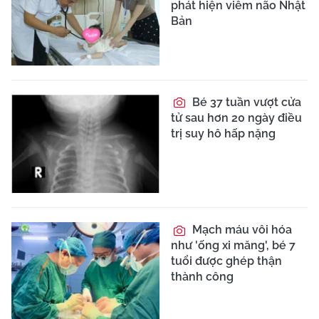
phát hiện viêm não Nhật
Bản
Bé 37 tuần vượt cửa
tử sau hơn 20 ngày điều
trị suy hô hấp nặng
Mạch máu vôi hóa
như 'ống xi măng', bé 7
tuổi được ghép thận
thành công