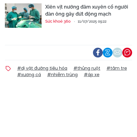
Xiên vịt nướng đâm xuyên cổ người
đàn ông gây đứt động mạch
Sức khoẻ 360
11/07/2025 09:22
#dị vật đường tiêu hóa
#thủng ruột
#tăm tre
#xương cá
#nhiễm trùng
#áp xe