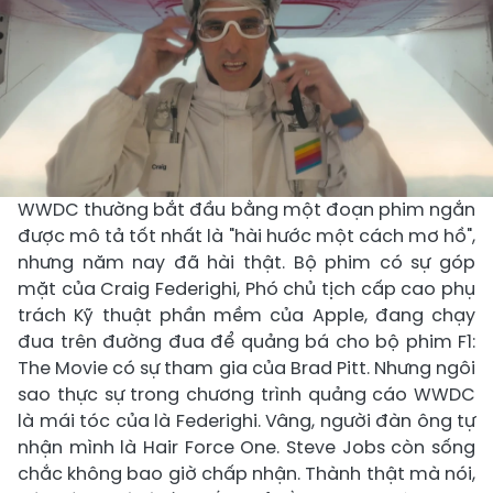
WWDC thường bắt đầu bằng một đoạn phim ngắn
được mô tả tốt nhất là "hài hước một cách mơ hồ",
nhưng năm nay đã hài thật. Bộ phim có sự góp
mặt của Craig Federighi, Phó chủ tịch cấp cao phụ
trách Kỹ thuật phần mềm của Apple, đang chạy
đua trên đường đua để quảng bá cho bộ phim F1:
The Movie có sự tham gia của Brad Pitt. Nhưng ngôi
sao thực sự trong chương trình quảng cáo WWDC
là mái tóc của là Federighi. Vâng, người đàn ông tự
nhận mình là Hair Force One. Steve Jobs còn sống
chắc không bao giờ chấp nhận. Thành thật mà nói,