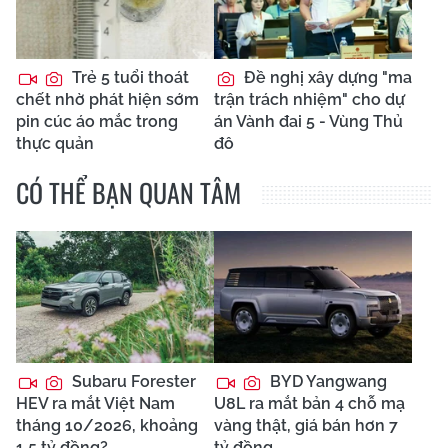
Trẻ 5 tuổi thoát
Đề nghị xây dựng "ma
chết nhờ phát hiện sớm
trận trách nhiệm" cho dự
pin cúc áo mắc trong
án Vành đai 5 - Vùng Thủ
thực quản
đô
CÓ THỂ BẠN QUAN TÂM
Subaru Forester
BYD Yangwang
HEV ra mắt Việt Nam
U8L ra mắt bản 4 chỗ mạ
tháng 10/2026, khoảng
vàng thật, giá bán hơn 7
1,5 tỷ đồng?
tỷ đồng