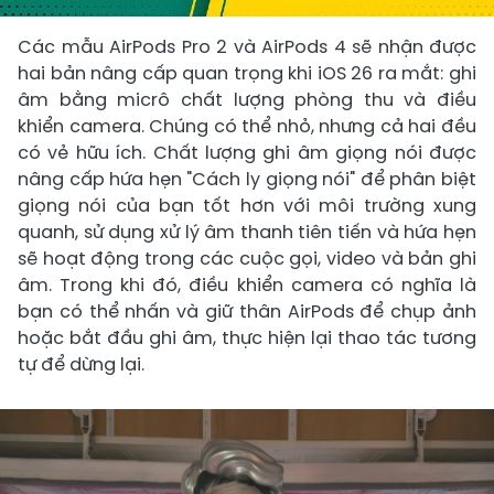
Các mẫu AirPods Pro 2 và AirPods 4 sẽ nhận được
hai bản nâng cấp quan trọng khi iOS 26 ra mắt: ghi
âm bằng micrô chất lượng phòng thu và điều
khiển camera. Chúng có thể nhỏ, nhưng cả hai đều
có vẻ hữu ích. Chất lượng ghi âm giọng nói được
nâng cấp hứa hẹn "Cách ly giọng nói" để phân biệt
giọng nói của bạn tốt hơn với môi trường xung
quanh, sử dụng xử lý âm thanh tiên tiến và hứa hẹn
sẽ hoạt động trong các cuộc gọi, video và bản ghi
âm. Trong khi đó, điều khiển camera có nghĩa là
bạn có thể nhấn và giữ thân AirPods để chụp ảnh
hoặc bắt đầu ghi âm, thực hiện lại thao tác tương
tự để dừng lại.