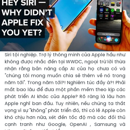
Siri tội nghiệp. Trợ lý thông minh của Apple hầu như
không được nhắc đến tại WWDC, ngoại trừ lời thừa
nhận rằng bản nâng cấp AI của họ chưa có và
"chúng tôi mong muốn chia sẻ thêm về nó trong
năm tới". Trong năm tới?! Nghiêm túc đấy à?! Phải
mất bao lâu để đưa một phần mềm theo kịp các
phát triển AI khác của Apple? Rõ ràng là lâu hơn
Apple nghĩ ban đầu. Tuy nhiên, nếu chúng ta thất
vọng vì sự "không" phát triển đó, thì có lẽ Apple còn
khó chịu hơn nữa, xét đến tốc độ mà các đối thủ
cạnh tranh như Google, OpenAI , Samsung và