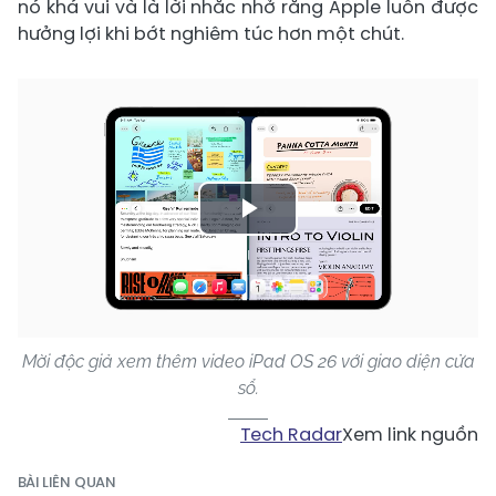
nó khá vui và là lời nhắc nhở rằng Apple luôn được
hưởng lợi khi bớt nghiêm túc hơn một chút.
Play
Video
Mời độc giả xem thêm video iPad OS 26 với giao diện cửa
sổ.
Tech Radar
Xem link nguồn
BÀI LIÊN QUAN