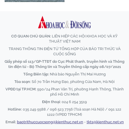
CƠ QUAN CHỦ QUẢN:
LIÊN HIỆP CÁC HỘI KHOA HỌC VÀ KỸ
THUẬT VIỆT NAM
TRANG THÔNG TIN ĐIỆN TỬ TỔNG HỢP CỦA BÁO TRI THỨC VÀ
CUỘC SỐNG
Giấy phép số 113/GP-TTĐT do Cục Phát thanh, truyền hình và Thông
tin điện tử - Bộ Thông tin và Truyền thông cấp ngày 08/07/2021
Tổng Biên tập:
Nhà báo Nguyễn Thị Mai Hương
Tòa soạn:
Số 70 Trần Hưng Đạo, phường Cửa Nam, Hà Nội
VPĐD tại TP.HCM:
590/24 Phan Văn Trị, phường Hạnh Thông, Thành
phố Hồ Chí Minh
Điện thoại:
024 6 254 3519
Hotline:
035 249 5588 / 096 523 7756 (Toà soạn Hà Nội) / 091 122
1222 (VPĐD TPHCM)
Email:
baotrithuccuocsong@kienthuc.net.vn
-
tkts@kienthuc.net.vn