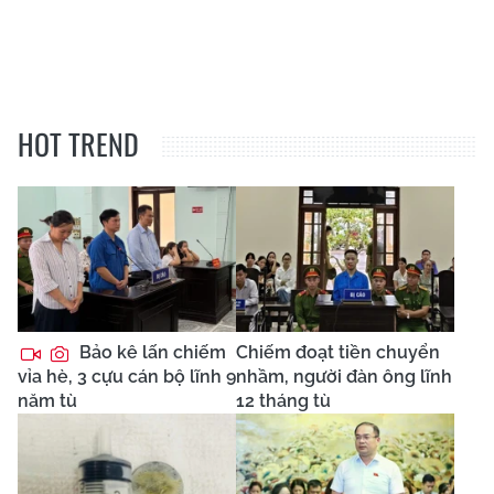
HOT TREND
Bảo kê lấn chiếm
Chiếm đoạt tiền chuyển
vỉa hè, 3 cựu cán bộ lĩnh 9
nhầm, người đàn ông lĩnh
năm tù
12 tháng tù