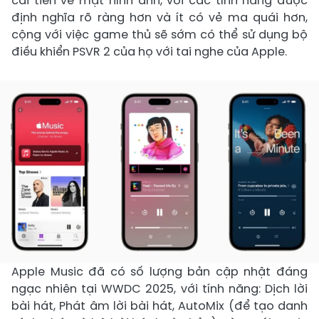
cải tiến về mặt hình ảnh, với các tính năng được
định nghĩa rõ ràng hơn và ít có vẻ ma quái hơn,
cộng với việc game thủ sẽ sớm có thể sử dụng bộ
điều khiển PSVR 2 của họ với tai nghe của Apple.
Apple Music đã có số lượng bản cập nhật đáng
ngạc nhiên tại WWDC 2025, với tính năng: Dịch lời
bài hát, Phát âm lời bài hát, AutoMix (để tạo danh