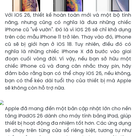
Với iOS 26, thiết kế hoàn toàn mới và một bộ tính
năng, nhưng cũng có nghĩa là đưa những chiếc
iPhone cũ "về vườn". Đó là vì iOS 26 sẽ chỉ khả dụng
trên các mẫu iPhone 11 trở lên. Thay vào đó, iPhone
cũ sẽ bị giới hạn ở iOS 18. Tuy nhiên, điều đó có
nghĩa là những chiếc iPhone X đã bước vào giai
đoạn cuối vòng đời. Vì vậy, nếu bạn sở hữu một
chiếc iPhone cũ và đang cân nhắc thay pin, hãy
đảm bảo rằng bạn có thể chạy iOS 26, nếu không,
bạn có thể kéo dài tuổi thọ của thiết bị mà Apple
sẽ không còn hỗ trợ nữa.
Apple đã mang đến một bản cập nhật lớn cho nền
tảng iPadOS 26 dành cho máy tính bảng iPad, giúp
thiết bị hoạt động đa nhiệm tốt hơn. Các ứng dụng
sẽ chạy trên từng cửa sổ riêng biệt, tương tự như