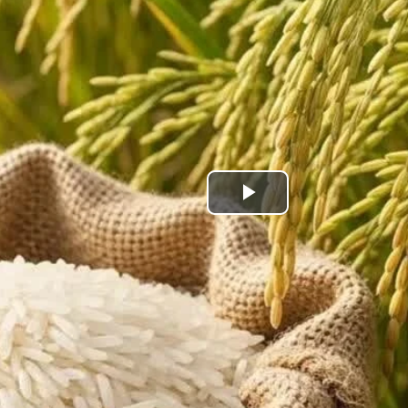
Play
Video