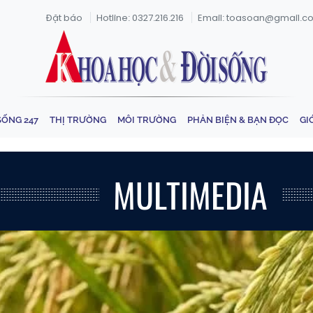
Đặt báo
Hotline: 0327.216.216
Email: toasoan@gmail.c
SỐNG 247
THỊ TRƯỜNG
MÔI TRƯỜNG
PHẢN BIỆN & BẠN ĐỌC
GI
MULTIMEDIA