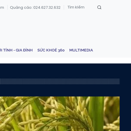
om
Quảng cáo: 024.627.32.632
ỚI TÍNH - GIA ĐÌNH
SỨC KHOẺ 360
MULTIMEDIA