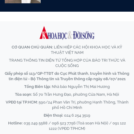
CƠ QUAN CHỦ QUẢN:
LIÊN HIỆP CÁC HỘI KHOA HỌC VÀ KỸ
THUẬT VIỆT NAM
TRANG THÔNG TIN ĐIỆN TỬ TỔNG HỢP CỦA BÁO TRI THỨC VÀ
CUỘC SỐNG
Giấy phép số 113/GP-TTĐT do Cục Phát thanh, truyền hình và Thông
tin điện tử - Bộ Thông tin và Truyền thông cấp ngày 08/07/2021
Tổng Biên tập:
Nhà báo Nguyễn Thị Mai Hương
Tòa soạn:
Số 70 Trần Hưng Đạo, phường Cửa Nam, Hà Nội
VPĐD tại TP.HCM:
590/24 Phan Văn Trị, phường Hạnh Thông, Thành
phố Hồ Chí Minh
Điện thoại:
024 6 254 3519
Hotline:
035 249 5588 / 096 523 7756 (Toà soạn Hà Nội) / 091 122
1222 (VPĐD TPHCM)