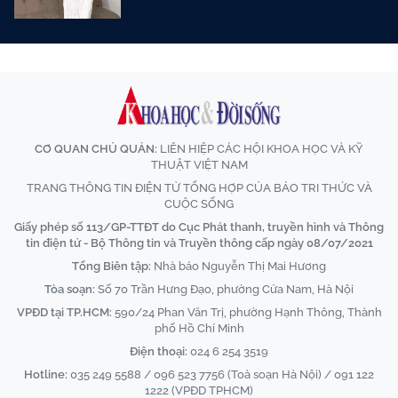
CƠ QUAN CHỦ QUẢN:
LIÊN HIỆP CÁC HỘI KHOA HỌC VÀ KỸ
THUẬT VIỆT NAM
TRANG THÔNG TIN ĐIỆN TỬ TỔNG HỢP CỦA BÁO TRI THỨC VÀ
CUỘC SỐNG
Giấy phép số 113/GP-TTĐT do Cục Phát thanh, truyền hình và Thông
tin điện tử - Bộ Thông tin và Truyền thông cấp ngày 08/07/2021
Tổng Biên tập:
Nhà báo Nguyễn Thị Mai Hương
Tòa soạn:
Số 70 Trần Hưng Đạo, phường Cửa Nam, Hà Nội
VPĐD tại TP.HCM:
590/24 Phan Văn Trị, phường Hạnh Thông, Thành
phố Hồ Chí Minh
Điện thoại:
024 6 254 3519
Hotline:
035 249 5588 / 096 523 7756 (Toà soạn Hà Nội) / 091 122
1222 (VPĐD TPHCM)