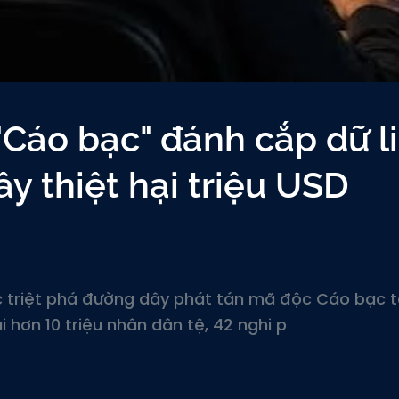
"Cáo bạc" đánh cắp dữ l
y thiệt hại triệu USD
 triệt phá đường dây phát tán mã độc Cáo bạc t
 hơn 10 triệu nhân dân tệ, 42 nghi p