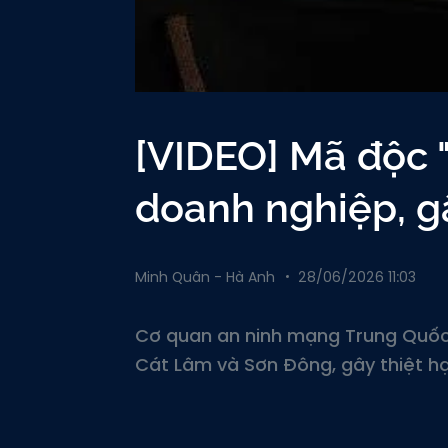
[VIDEO] Mã độc 
doanh nghiệp, gâ
Minh Quân - Hà Anh
28/06/2026 11:03
Cơ quan an ninh mạng Trung Quốc
Cát Lâm và Sơn Đông, gây thiệt hại