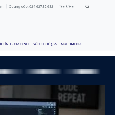
om
Quảng cáo: 024.627.32.632
ỚI TÍNH - GIA ĐÌNH
SỨC KHOẺ 360
MULTIMEDIA