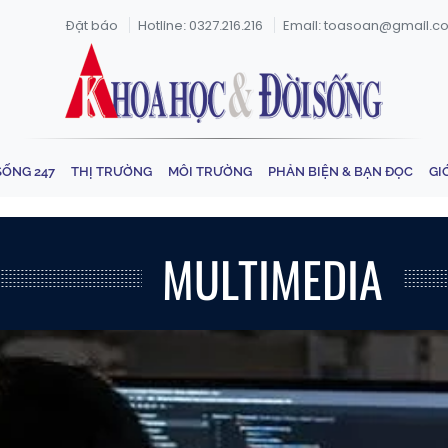
Đặt báo
Hotline: 0327.216.216
Email: toasoan@gmail.c
SỐNG 247
THỊ TRƯỜNG
MÔI TRƯỜNG
PHẢN BIỆN & BẠN ĐỌC
GI
MULTIMEDIA