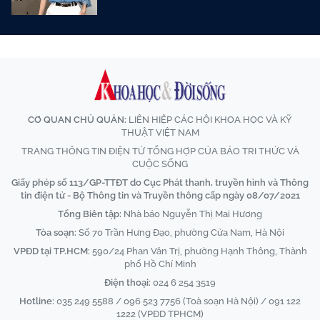
CƠ QUAN CHỦ QUẢN:
LIÊN HIỆP CÁC HỘI KHOA HỌC VÀ KỸ
THUẬT VIỆT NAM
TRANG THÔNG TIN ĐIỆN TỬ TỔNG HỢP CỦA BÁO TRI THỨC VÀ
CUỘC SỐNG
Giấy phép số 113/GP-TTĐT do Cục Phát thanh, truyền hình và Thông
tin điện tử - Bộ Thông tin và Truyền thông cấp ngày 08/07/2021
Tổng Biên tập:
Nhà báo Nguyễn Thị Mai Hương
Tòa soạn:
Số 70 Trần Hưng Đạo, phường Cửa Nam, Hà Nội
VPĐD tại TP.HCM:
590/24 Phan Văn Trị, phường Hạnh Thông, Thành
phố Hồ Chí Minh
Điện thoại:
024 6 254 3519
Hotline:
035 249 5588 / 096 523 7756 (Toà soạn Hà Nội) / 091 122
1222 (VPĐD TPHCM)