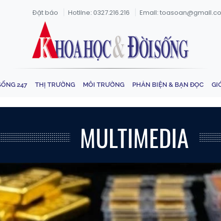
Đặt báo
Hotline: 0327.216.216
Email: toasoan@gmail.c
SỐNG 247
THỊ TRƯỜNG
MÔI TRƯỜNG
PHẢN BIỆN & BẠN ĐỌC
GI
MULTIMEDIA