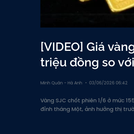
[VIDEO] Giá vàn
triệu đồng so với
Minh Quân - Hà Anh
03/06/2026 06:42
Vàng SJC chốt phiên 1/6 ở mức 155
đỉnh tháng Một, ảnh hưởng thị trư