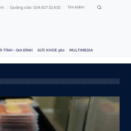
om
Quảng cáo: 024.627.32.632
ỚI TÍNH - GIA ĐÌNH
SỨC KHOẺ 360
MULTIMEDIA