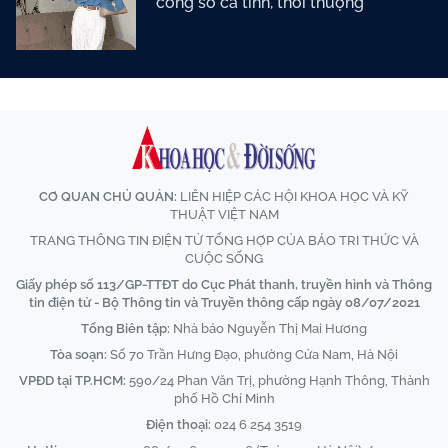
công sở cá tính, thời thượng
CƠ QUAN CHỦ QUẢN:
LIÊN HIỆP CÁC HỘI KHOA HỌC VÀ KỸ
THUẬT VIỆT NAM
TRANG THÔNG TIN ĐIỆN TỬ TỔNG HỢP CỦA BÁO TRI THỨC VÀ
CUỘC SỐNG
Giấy phép số 113/GP-TTĐT do Cục Phát thanh, truyền hình và Thông
tin điện tử - Bộ Thông tin và Truyền thông cấp ngày 08/07/2021
Tổng Biên tập:
Nhà báo Nguyễn Thị Mai Hương
Tòa soạn:
Số 70 Trần Hưng Đạo, phường Cửa Nam, Hà Nội
VPĐD tại TP.HCM:
590/24 Phan Văn Trị, phường Hạnh Thông, Thành
phố Hồ Chí Minh
Điện thoại:
024 6 254 3519