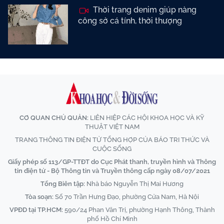
Thời trang denim giúp nàng
công sở cá tính, thời thượng
CƠ QUAN CHỦ QUẢN:
LIÊN HIỆP CÁC HỘI KHOA HỌC VÀ KỸ
THUẬT VIỆT NAM
TRANG THÔNG TIN ĐIỆN TỬ TỔNG HỢP CỦA BÁO TRI THỨC VÀ
CUỘC SỐNG
Giấy phép số 113/GP-TTĐT do Cục Phát thanh, truyền hình và Thông
tin điện tử - Bộ Thông tin và Truyền thông cấp ngày 08/07/2021
Tổng Biên tập:
Nhà báo Nguyễn Thị Mai Hương
Tòa soạn:
Số 70 Trần Hưng Đạo, phường Cửa Nam, Hà Nội
VPĐD tại TP.HCM:
590/24 Phan Văn Trị, phường Hạnh Thông, Thành
phố Hồ Chí Minh