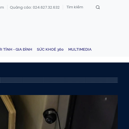
om
Quảng cáo: 024.627.32.632
ỚI TÍNH - GIA ĐÌNH
SỨC KHOẺ 360
MULTIMEDIA