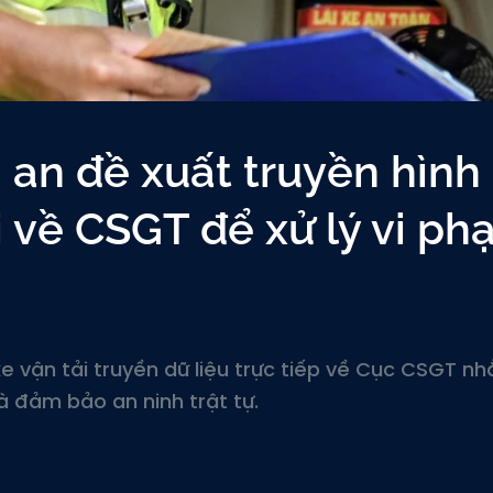
 an đề xuất truyền hình
ải về CSGT để xử lý vi p
 vận tải truyền dữ liệu trực tiếp về Cục CSGT n
à đảm bảo an ninh trật tự.