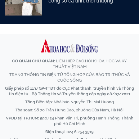
công sở cá tính, thời thượng
CƠ QUAN CHỦ QUẢN:
LIÊN HIỆP CÁC HỘI KHOA HỌC VÀ KỸ
THUẬT VIỆT NAM
TRANG THÔNG TIN ĐIỆN TỬ TỔNG HỢP CỦA BÁO TRI THỨC VÀ
CUỘC SỐNG
Giấy phép số 113/GP-TTĐT do Cục Phát thanh, truyền hình và Thông
tin điện tử - Bộ Thông tin và Truyền thông cấp ngày 08/07/2021
Tổng Biên tập:
Nhà báo Nguyễn Thị Mai Hương
Tòa soạn:
Số 70 Trần Hưng Đạo, phường Cửa Nam, Hà Nội
VPĐD tại TP.HCM:
590/24 Phan Văn Trị, phường Hạnh Thông, Thành
phố Hồ Chí Minh
Điện thoại:
024 6 254 3519