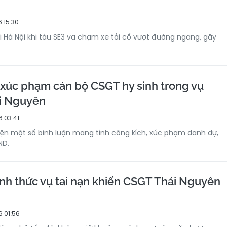
 15:30
ại Hà Nội khi tàu SE3 va chạm xe tải cố vượt đường ngang, gây
i xúc phạm cán bộ CSGT hy sinh trong vụ
i Nguyên
 03:41
iện một số bình luận mang tính công kích, xúc phạm danh dự,
ND.
ính thức vụ tai nạn khiến CSGT Thái Nguyên
 01:56