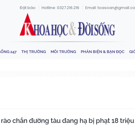
Đặt báo
Hotline: 0327.216.216
Email: toasoan@gmail.c
SỐNG 247
THỊ TRƯỜNG
MÔI TRƯỜNG
PHẢN BIỆN & BẠN ĐỌC
GI
 rào chắn đường tàu đang hạ bị phạt 18 triệu