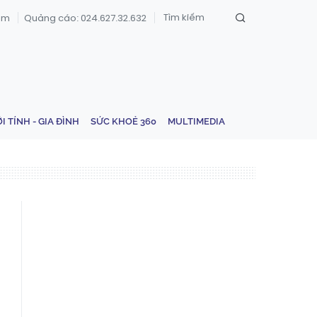
om
Quảng cáo: 024.627.32.632
ỚI TÍNH - GIA ĐÌNH
SỨC KHOẺ 360
MULTIMEDIA