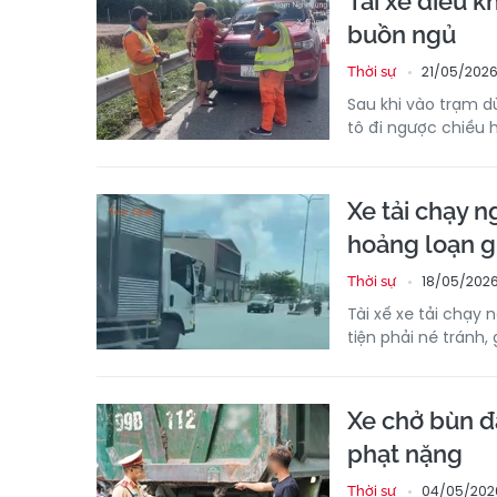
Tài xế điều k
buồn ngủ
21/05/2026 
Thời sự
Sau khi vào trạm dừ
tô đi ngược chiều 
Xe tải chạy 
hoảng loạn g
18/05/2026
Thời sự
Tài xế xe tải chạy
tiện phải né tránh
Xe chở bùn đấ
phạt nặng
04/05/202
Thời sự