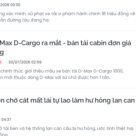
2026 03:30
 xác minh, xử phạt xe tải vi phạm hành chính 18 triệu đồng về
hắn đường tàu đang hạ.
Max D-Cargo ra mắt - bán tải cabin đơn giá
ng
30/07/2026 02:59
ệ
 chính thức giới thiệu mẫu xe bán tải D-Max D-Cargo 1000,
n mới thuộc dòng D-Max với sứ chở được hơn 1 tấn.
n chở cát mất lái tự lao làm hư hỏng lan can
 04:37
tô tải ben và hệ thống lan can cầu bị hư hỏng, ước tính thiệt hại
ồng.