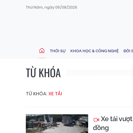
Thứ Năm, ngày 06/08/2026
THỜI SỰ
KHOA HỌC & CÔNG NGHỆ
ĐỜI 
TỪ KHÓA
TỪ KHÓA:
XE TẢI
Xe tải vượt
đồng