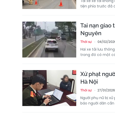
Tài xế xe tải khôn
tiện phía trước đã
Tai nạn giao
Nguyên
04/02/202
Thời sự
Hai xe tải lưu thôn
trong đó có một c
Xử phạt người
Hà Nội
27/01/2026
Thời sự
Người phụ nữ bị xử 
báo người dân cần 