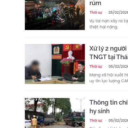
rúm
25/02/2026
Thời sự
Vụ tai nạn xảy ra t
thiệt hại nặng.
Xử lý 2 ngườ
TNGT tại Thá
05/02/2026
Thời sự
Mạng xã hội xuất h
uy tín lực lượng CA
Thông tin ch
hy sinh
05/02/2026
Thời sự