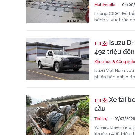
04/08/
Multimedia
Phòng CSGT Đà Nẵng
hành vi vượt rào c
Isuzu D-
492 triệu đồ
Khoa học & Công ngh
Isuzu Việt Nam vừa
phiên bản cabin đơ
Xe tải be
cầu
01/07/2026
Thời sự
Vụ việc khiến xe ô 
khoảng 400 triệu đ