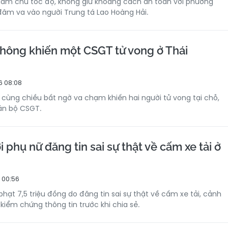
g làm chủ tốc độ, không giữ khoảng cách an toàn với phương
 đâm va vào người Trung tá Lao Hoàng Hải.
 thông khiến một CSGT tử vong ở Thái
6 08:08
g cùng chiều bất ngờ va chạm khiến hai người tử vong tại chỗ,
án bộ CSGT.
 phụ nữ đăng tin sai sự thật về cấm xe tải ở
 00:56
phạt 7,5 triệu đồng do đăng tin sai sự thật về cấm xe tải, cảnh
kiểm chứng thông tin trước khi chia sẻ.