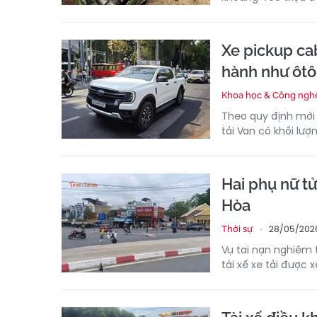
Xe pickup cab
hành như ôtô
Khoa học & Công ngh
Theo quy định mới 
tải Van có khối lư
Hai phụ nữ tử
Hòa
28/05/2026
Thời sự
Vụ tai nạn nghiêm t
tài xế xe tải được 