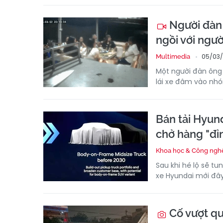
Người đàn ô
ngồi với ngườ
05/03/
Multimedia
Một người đàn ông c
lái xe đâm vào nhó
Bán tải Hyund
chở hàng "đỉ
Khoa học & Công ngh
Sau khi hé lộ sẽ t
xe Hyundai mới đây
Cố vượt qu