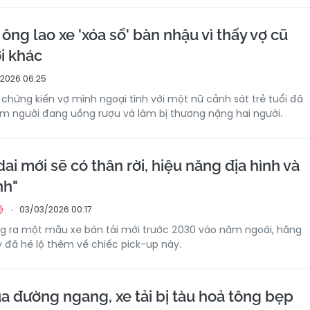
ng lao xe 'xóa sổ' bàn nhậu vì thấy vợ cũ
i khác
2026 06:25
hứng kiến ​​vợ mình ngoại tình với một nữ cảnh sát trẻ tuổi đã
m người đang uống rượu và làm bị thương nặng hai người.
ai mới sẽ có thân rời, hiệu năng địa hình và
nh"
03/03/2026 00:17
ệ
ung ra một mẫu xe bán tải mới trước 2030 vào năm ngoái, hãng
 đã hé lộ thêm về chiếc pick-up này.
a đường ngang, xe tải bị tàu hoả tông bẹp