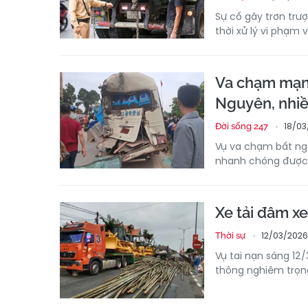
Sự cố gây trơn trượ
thời xử lý vi phạm
Va chạm mạnh 
Nguyên, nhiề
18/03
Đời sống 247
Vụ va chạm bất ngờ
nhanh chóng được 
Xe tải đâm x
12/03/2026
Thời sự
Vụ tai nạn sáng 12/
thông nghiêm trọng