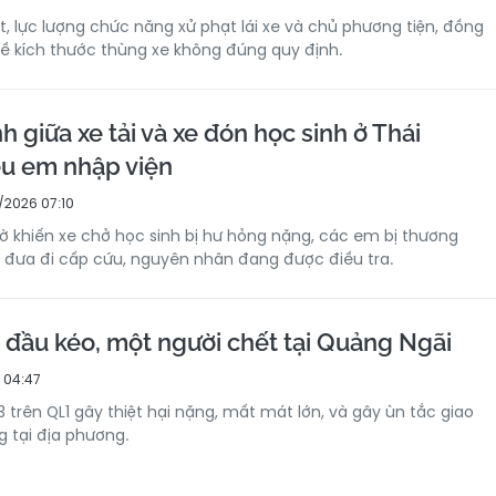
t, lực lượng chức năng xử phạt lái xe và chủ phương tiện, đồng
 về kích thước thùng xe không đúng quy định.
giữa xe tải và xe đón học sinh ở Thái
u em nhập viện
/2026 07:10
 khiến xe chở học sinh bị hư hỏng nặng, các em bị thương
đưa đi cấp cứu, nguyên nhân đang được điều tra.
e đầu kéo, một người chết tại Quảng Ngãi
 04:47
3 trên QL1 gây thiệt hại nặng, mất mát lớn, và gây ùn tắc giao
 tại địa phương.