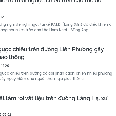
hiển ô tô đi ngược chiều trên cao tốc do
12:12
ng nghỉ để nghỉ ngơi, tài xế P.M.Đ. (Lạng Sơn) đã điều khiển ô
hàng chục km trên cao tốc Hàm Nghi – Vũng Áng.
ngược chiều trên đường Liên Phường gây
iao thông
 14:20
 ngược chiều trên đường có dải phân cách, khiến nhiều phương
, gây nguy hiểm cho người tham gia giao thông.
t làm rơi vật liệu trên đường Láng Hạ, xử
6 05:02