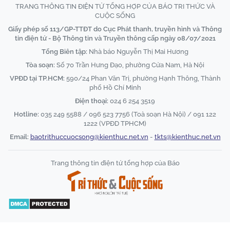
TRANG THÔNG TIN ĐIỆN TỬ TỔNG HỢP CỦA BÁO TRI THỨC VÀ
CUỘC SỐNG
Giấy phép số 113/GP-TTĐT do Cục Phát thanh, truyền hình và Thông
tin điện tử - Bộ Thông tin và Truyền thông cấp ngày 08/07/2021
Tổng Biên tập:
Nhà báo Nguyễn Thị Mai Hương
Tòa soạn:
Số 70 Trần Hưng Đạo, phường Cửa Nam, Hà Nội
VPĐD tại TP.HCM:
590/24 Phan Văn Trị, phường Hạnh Thông, Thành
phố Hồ Chí Minh
Điện thoại:
024 6 254 3519
Hotline:
035 249 5588 / 096 523 7756 (Toà soạn Hà Nội) / 091 122
1222 (VPĐD TPHCM)
Email:
baotrithuccuocsong@kienthuc.net.vn
-
tkts@kienthuc.net.vn
Trang thông tin điện tử tổng hợp của Báo