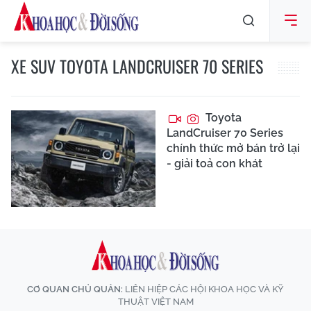
XE SUV TOYOTA LANDCRUISER 70 SERIES
Toyota
LandCruiser 70 Series
chính thức mở bán trở lại
- giải toả con khát
CƠ QUAN CHỦ QUẢN:
LIÊN HIỆP CÁC HỘI KHOA HỌC VÀ KỸ
THUẬT VIỆT NAM