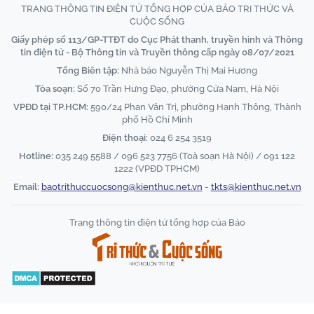
TRANG THÔNG TIN ĐIỆN TỬ TỔNG HỢP CỦA BÁO TRI THỨC VÀ
CUỘC SỐNG
Giấy phép số 113/GP-TTĐT do Cục Phát thanh, truyền hình và Thông
tin điện tử - Bộ Thông tin và Truyền thông cấp ngày 08/07/2021
Tổng Biên tập:
Nhà báo Nguyễn Thị Mai Hương
Tòa soạn:
Số 70 Trần Hưng Đạo, phường Cửa Nam, Hà Nội
VPĐD tại TP.HCM:
590/24 Phan Văn Trị, phường Hạnh Thông, Thành
phố Hồ Chí Minh
Điện thoại:
024 6 254 3519
Hotline:
035 249 5588 / 096 523 7756 (Toà soạn Hà Nội) / 091 122
1222 (VPĐD TPHCM)
Email:
baotrithuccuocsong@kienthuc.net.vn
-
tkts@kienthuc.net.vn
Trang thông tin điện tử tổng hợp của Báo