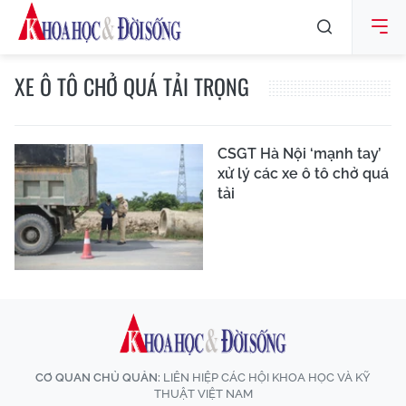
XE Ô TÔ CHỞ QUÁ TẢI TRỌNG
CSGT Hà Nội ‘mạnh tay’
xử lý các xe ô tô chở quá
tải
CƠ QUAN CHỦ QUẢN:
LIÊN HIỆP CÁC HỘI KHOA HỌC VÀ KỸ
THUẬT VIỆT NAM