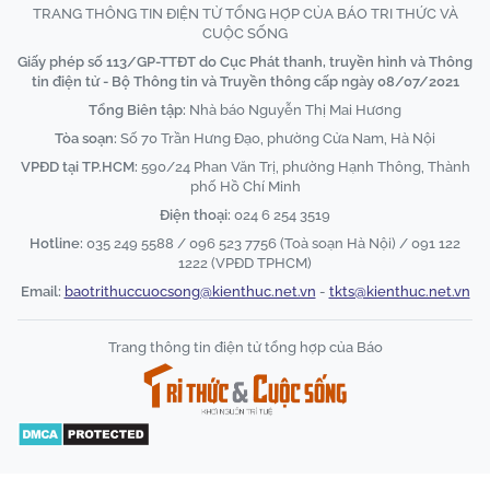
TRANG THÔNG TIN ĐIỆN TỬ TỔNG HỢP CỦA BÁO TRI THỨC VÀ
CUỘC SỐNG
Giấy phép số 113/GP-TTĐT do Cục Phát thanh, truyền hình và Thông
tin điện tử - Bộ Thông tin và Truyền thông cấp ngày 08/07/2021
Tổng Biên tập:
Nhà báo Nguyễn Thị Mai Hương
Tòa soạn:
Số 70 Trần Hưng Đạo, phường Cửa Nam, Hà Nội
VPĐD tại TP.HCM:
590/24 Phan Văn Trị, phường Hạnh Thông, Thành
phố Hồ Chí Minh
Điện thoại:
024 6 254 3519
Hotline:
035 249 5588 / 096 523 7756 (Toà soạn Hà Nội) / 091 122
1222 (VPĐD TPHCM)
Email:
baotrithuccuocsong@kienthuc.net.vn
-
tkts@kienthuc.net.vn
Trang thông tin điện tử tổng hợp của Báo