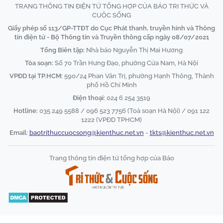
TRANG THÔNG TIN ĐIỆN TỬ TỔNG HỢP CỦA BÁO TRI THỨC VÀ
CUỘC SỐNG
Giấy phép số 113/GP-TTĐT do Cục Phát thanh, truyền hình và Thông
tin điện tử - Bộ Thông tin và Truyền thông cấp ngày 08/07/2021
Tổng Biên tập:
Nhà báo Nguyễn Thị Mai Hương
Tòa soạn:
Số 70 Trần Hưng Đạo, phường Cửa Nam, Hà Nội
VPĐD tại TP.HCM:
590/24 Phan Văn Trị, phường Hạnh Thông, Thành
phố Hồ Chí Minh
Điện thoại:
024 6 254 3519
Hotline:
035 249 5588 / 096 523 7756 (Toà soạn Hà Nội) / 091 122
1222 (VPĐD TPHCM)
Email:
baotrithuccuocsong@kienthuc.net.vn
-
tkts@kienthuc.net.vn
Trang thông tin điện tử tổng hợp của Báo