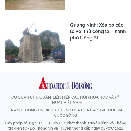
Quảng Ninh: Xóa bỏ các
lò vôi thủ công tại Thành
phố Uông Bí
CƠ QUAN CHỦ QUẢN:
LIÊN HIỆP CÁC HỘI KHOA HỌC VÀ KỸ
THUẬT VIỆT NAM
TRANG THÔNG TIN ĐIỆN TỬ TỔNG HỢP CỦA BÁO TRI THỨC VÀ
CUỘC SỐNG
Giấy phép số 113/GP-TTĐT do Cục Phát thanh, truyền hình và Thông
tin điện tử - Bộ Thông tin và Truyền thông cấp ngày 08/07/2021