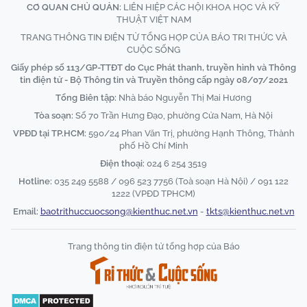
CƠ QUAN CHỦ QUẢN:
LIÊN HIỆP CÁC HỘI KHOA HỌC VÀ KỸ
THUẬT VIỆT NAM
TRANG THÔNG TIN ĐIỆN TỬ TỔNG HỢP CỦA BÁO TRI THỨC VÀ
CUỘC SỐNG
Giấy phép số 113/GP-TTĐT do Cục Phát thanh, truyền hình và Thông
tin điện tử - Bộ Thông tin và Truyền thông cấp ngày 08/07/2021
Tổng Biên tập:
Nhà báo Nguyễn Thị Mai Hương
Tòa soạn:
Số 70 Trần Hưng Đạo, phường Cửa Nam, Hà Nội
VPĐD tại TP.HCM:
590/24 Phan Văn Trị, phường Hạnh Thông, Thành
phố Hồ Chí Minh
Điện thoại:
024 6 254 3519
Hotline:
035 249 5588 / 096 523 7756 (Toà soạn Hà Nội) / 091 122
1222 (VPĐD TPHCM)
Email:
baotrithuccuocsong@kienthuc.net.vn
-
tkts@kienthuc.net.vn
Trang thông tin điện tử tổng hợp của Báo