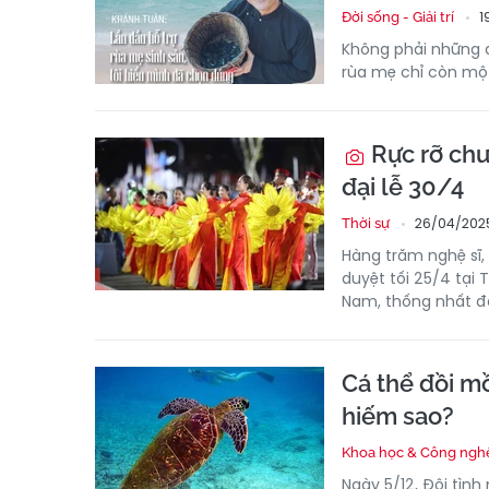
1
Đời sống - Giải trí
Không phải những 
rùa mẹ chỉ còn một
Rực rỡ chư
đại lễ 30/4
26/04/202
Thời sự
Hàng trăm nghệ sĩ,
duyệt tối 25/4 tại
Nam, thống nhất đ
Cá thể đồi mồ
hiếm sao?
Khoa học & Công ngh
Ngày 5/12, Đội tình