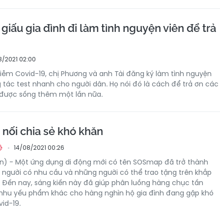
giấu gia đình đi làm tình nguyện viên để trả
8/2021 02:00
hiễm Covid-19, chị Phương và anh Tài đăng ký làm tình nguyện
 tác test nhanh cho người dân. Họ nói đó là cách để trả ơn các
 được sống thêm một lần nữa.
nối chia sẻ khó khăn
14/08/2021 00:26
ệ
n) - Một ứng dụng di động mới có tên SOSmap đã trở thành
 người có nhu cầu và những người có thể trao tặng trên khắp
 Đến nay, sáng kiến ​​này đã giúp phân luồng hàng chục tấn
 nhu yếu phẩm khác cho hàng nghìn hộ gia đình đang gặp khó
vid-19.