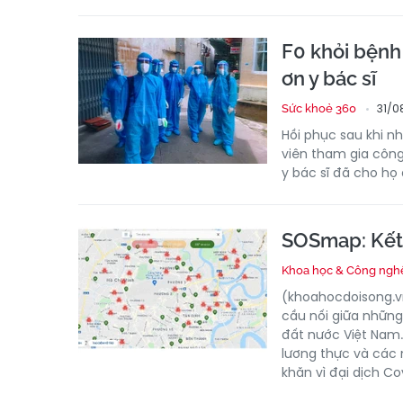
F0 khỏi bệnh 
ơn y bác sĩ
31/0
Sức khoẻ 360
Hồi phục sau khi n
viên tham gia công
y bác sĩ đã cho họ
SOSmap: Kết 
Khoa học & Công ngh
(khoahocdoisong.v
cầu nối giữa những
đất nước Việt Nam.
lương thực và các
khăn vì đại dịch Co