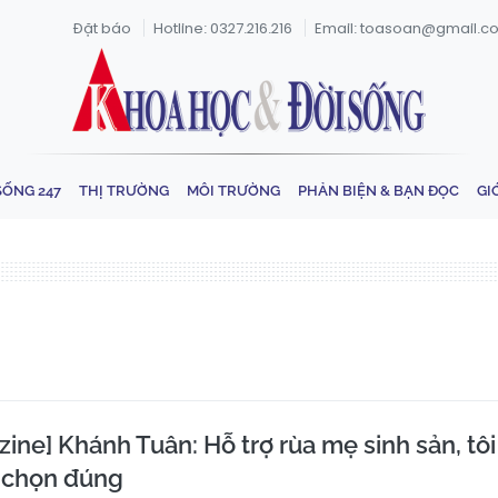
Đặt báo
Hotline: 0327.216.216
Email: toasoan@gmail.c
SỐNG 247
THỊ TRƯỜNG
MÔI TRƯỜNG
PHẢN BIỆN & BẠN ĐỌC
GI
ine] Khánh Tuân: Hỗ trợ rùa mẹ sinh sản, tôi
 chọn đúng