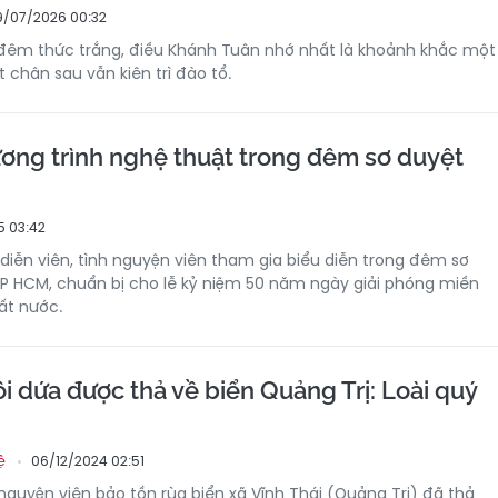
9/07/2026 00:32
đêm thức trắng, điều Khánh Tuân nhớ nhất là khoảnh khắc một
 chân sau vẫn kiên trì đào tổ.
ơng trình nghệ thuật trong đêm sơ duyệt
5 03:42
 diễn viên, tình nguyện viên tham gia biểu diễn trong đêm sơ
 TP HCM, chuẩn bị cho lễ kỷ niệm 50 năm ngày giải phóng miền
ất nước.
i dứa được thả về biển Quảng Trị: Loài quý
06/12/2024 02:51
ệ
 nguyện viên bảo tồn rùa biển xã Vĩnh Thái (Quảng Trị) đã thả