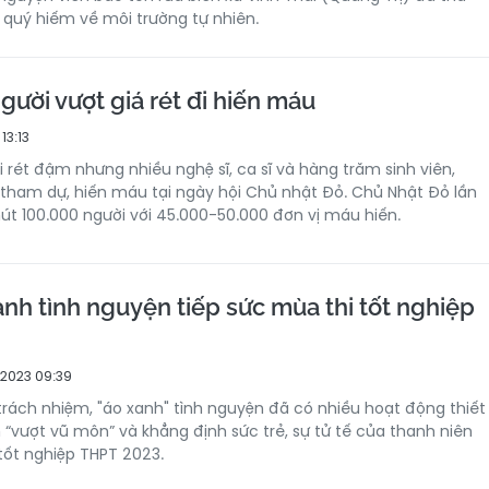
 quý hiếm về môi trường tự nhiên.
ười vượt giá rét đi hiến máu
13:13
ội rét đậm nhưng nhiều nghệ sĩ, ca sĩ và hàng trăm sinh viên,
tham dự, hiến máu tại ngày hội Chủ nhật Đỏ. Chủ Nhật Đỏ lần
hút 100.000 người với 45.000-50.000 đơn vị máu hiến.
nh tình nguyện tiếp sức mùa thi tốt nghiệp
2023 09:39
 trách nhiệm, "áo xanh" tình nguyện đã có nhiều hoạt động thiết
nh “vượt vũ môn” và khẳng định sức trẻ, sự tử tế của thanh niên
 tốt nghiệp THPT 2023.