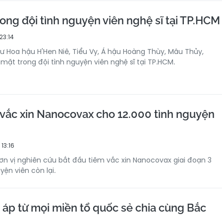
ong đội tình nguyện viên nghệ sĩ tại TP.HCM
23:14
ư Hoa hậu H'Hen Niê, Tiểu Vy, Á hậu Hoàng Thùy, Mâu Thủy,
mặt trong đội tình nguyện viên nghệ sĩ tại TP.HCM.
 vắc xin Nanocovax cho 12.000 tình nguyện
13:16
ơn vị nghiên cứu bắt đầu tiêm vắc xin Nanocovax giai đoạn 3
yện viên còn lại.
áp từ mọi miền tổ quốc sẻ chia cùng Bắc