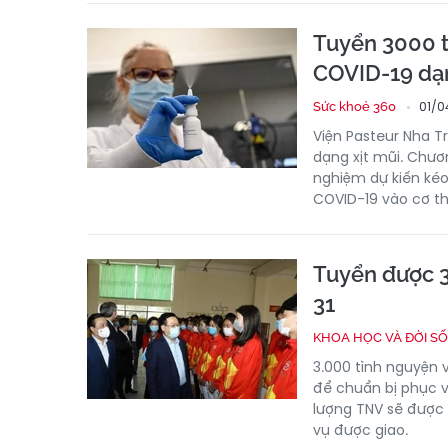
Tuyển 3000 t
COVID-19 dạn
01/0
Sức khoẻ 360
Viện Pasteur Nha T
dạng xịt mũi. Chươ
nghiệm dự kiến kéo
COVID-19 vào cơ th
Tuyển được 3
31
KHOA HỌC VÀ ĐỜI S
3.000 tình nguyện 
để chuẩn bị phục v
lượng TNV sẽ được
vụ được giao.