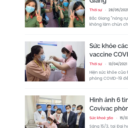
Giang
28/05/2021
Thời sự
Bắc Giang "nóng rự
không làm chùn châ
Sức khỏe các
vaccine COV
13/04/2021
Thời sự
Hiện sức khỏe của 
phòng COVID-19 đều
Hình ảnh 6 t
Covivac phòn
15/0
Sức khoẻ 360
Sáng 15/3, tại Đại 