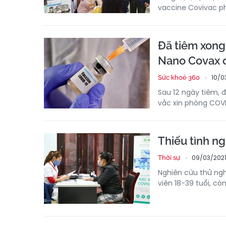
vaccine Covivac p
Đã tiêm xong
Nano Covax c
10/0
Sức khoẻ 360
Sau 12 ngày tiêm, 
vắc xin phòng COVI
Thiếu tình n
09/03/2021
Thời sự
Nghiên cứu thử ng
viên 18-39 tuổi, cò