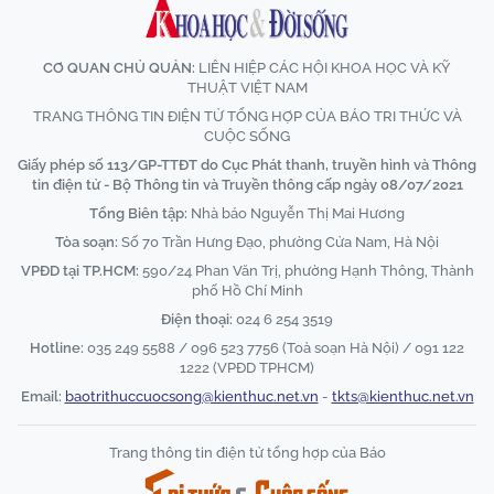
CƠ QUAN CHỦ QUẢN:
LIÊN HIỆP CÁC HỘI KHOA HỌC VÀ KỸ
THUẬT VIỆT NAM
TRANG THÔNG TIN ĐIỆN TỬ TỔNG HỢP CỦA BÁO TRI THỨC VÀ
CUỘC SỐNG
Giấy phép số 113/GP-TTĐT do Cục Phát thanh, truyền hình và Thông
tin điện tử - Bộ Thông tin và Truyền thông cấp ngày 08/07/2021
Tổng Biên tập:
Nhà báo Nguyễn Thị Mai Hương
Tòa soạn:
Số 70 Trần Hưng Đạo, phường Cửa Nam, Hà Nội
VPĐD tại TP.HCM:
590/24 Phan Văn Trị, phường Hạnh Thông, Thành
phố Hồ Chí Minh
Điện thoại:
024 6 254 3519
Hotline:
035 249 5588 / 096 523 7756 (Toà soạn Hà Nội) / 091 122
1222 (VPĐD TPHCM)
Email:
baotrithuccuocsong@kienthuc.net.vn
-
tkts@kienthuc.net.vn
Trang thông tin điện tử tổng hợp của Báo