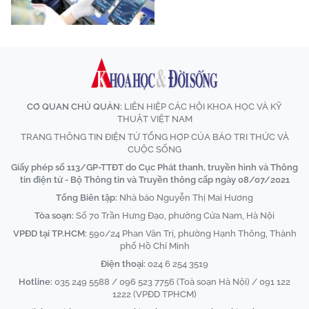
CƠ QUAN CHỦ QUẢN:
LIÊN HIỆP CÁC HỘI KHOA HỌC VÀ KỸ
THUẬT VIỆT NAM
TRANG THÔNG TIN ĐIỆN TỬ TỔNG HỢP CỦA BÁO TRI THỨC VÀ
CUỘC SỐNG
Giấy phép số 113/GP-TTĐT do Cục Phát thanh, truyền hình và Thông
tin điện tử - Bộ Thông tin và Truyền thông cấp ngày 08/07/2021
Tổng Biên tập:
Nhà báo Nguyễn Thị Mai Hương
Tòa soạn:
Số 70 Trần Hưng Đạo, phường Cửa Nam, Hà Nội
VPĐD tại TP.HCM:
590/24 Phan Văn Trị, phường Hạnh Thông, Thành
phố Hồ Chí Minh
Điện thoại:
024 6 254 3519
Hotline:
035 249 5588 / 096 523 7756 (Toà soạn Hà Nội) / 091 122
1222 (VPĐD TPHCM)