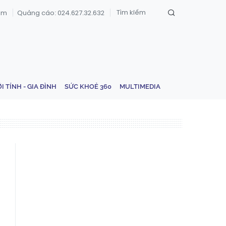
om
Quảng cáo: 024.627.32.632
ỚI TÍNH - GIA ĐÌNH
SỨC KHOẺ 360
MULTIMEDIA