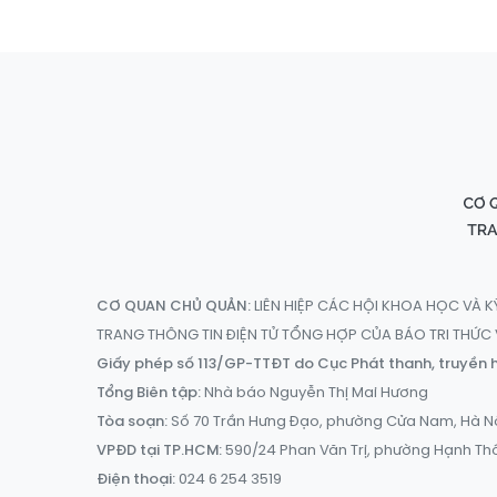
CƠ QUAN CHỦ QUẢN:
LIÊN HIỆP CÁC HỘI KHOA HỌC VÀ K
TRANG THÔNG TIN ĐIỆN TỬ TỔNG HỢP CỦA BÁO TRI THỨ
Giấy phép số 113/GP-TTĐT do Cục Phát thanh, truyền h
Tổng Biên tập:
Nhà báo Nguyễn Thị Mai Hương
Tòa soạn:
Số 70 Trần Hưng Đạo, phường Cửa Nam, Hà N
VPĐD tại TP.HCM:
590/24 Phan Văn Trị, phường Hạnh Th
Điện thoại:
024 6 254 3519