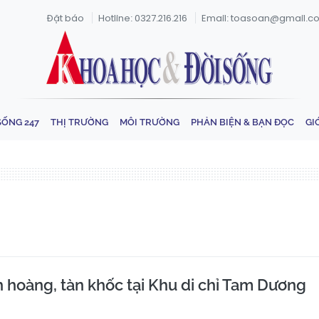
Đặt báo
Hotline: 0327.216.216
Email: toasoan@gmail.c
SỐNG 247
THỊ TRƯỜNG
MÔI TRƯỜNG
PHẢN BIỆN & BẠN ĐỌC
GI
h hoàng, tàn khốc tại Khu di chỉ Tam Dương