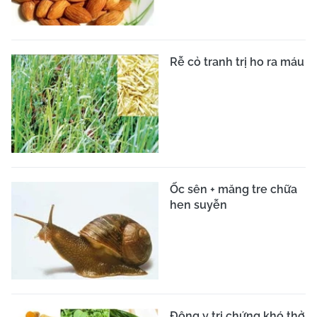
Rễ cỏ tranh trị ho ra máu
Ốc sên + măng tre chữa
hen suyễn
Đông y trị chứng khó thở