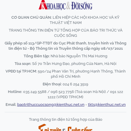
CƠ QUAN CHỦ QUẢN:
LIÊN HIỆP CÁC HỘI KHOA HỌC VÀ KỸ
THUẬT VIỆT NAM
TRANG THÔNG TIN ĐIỆN TỬ TỔNG HỢP CỦA BÁO TRI THỨC VÀ
CUỘC SỐNG
Giấy phép số 113/GP-TTĐT do Cục Phát thanh, truyền hình và Thông
tin điện tử - Bộ Thông tin và Truyền thông cấp ngày 08/07/2021
Tổng Biên tập:
Nhà báo Nguyễn Thị Mai Hương
Tòa soạn:
Số 70 Trần Hưng Đạo, phường Cửa Nam, Hà Nội
VPĐD tại TP.HCM:
590/24 Phan Văn Trị, phường Hạnh Thông, Thành
phố Hồ Chí Minh
Điện thoại:
024 6 254 3519
Hotline:
035 249 5588 / 096 523 7756 (Toà soạn Hà Nội) / 091 122
1222 (VPĐD TPHCM)
Email:
baotrithuccuocsong@kienthuc.net.vn
-
tkts@kienthuc.net.vn
Trang thông tin điện tử tổng hợp của Báo