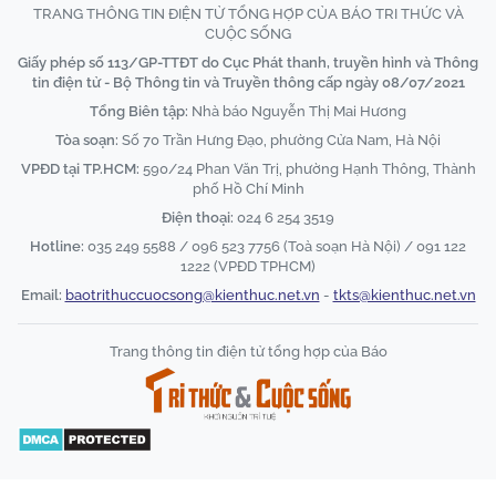
TRANG THÔNG TIN ĐIỆN TỬ TỔNG HỢP CỦA BÁO TRI THỨC VÀ
CUỘC SỐNG
Giấy phép số 113/GP-TTĐT do Cục Phát thanh, truyền hình và Thông
tin điện tử - Bộ Thông tin và Truyền thông cấp ngày 08/07/2021
Tổng Biên tập:
Nhà báo Nguyễn Thị Mai Hương
Tòa soạn:
Số 70 Trần Hưng Đạo, phường Cửa Nam, Hà Nội
VPĐD tại TP.HCM:
590/24 Phan Văn Trị, phường Hạnh Thông, Thành
phố Hồ Chí Minh
Điện thoại:
024 6 254 3519
Hotline:
035 249 5588 / 096 523 7756 (Toà soạn Hà Nội) / 091 122
1222 (VPĐD TPHCM)
Email:
baotrithuccuocsong@kienthuc.net.vn
-
tkts@kienthuc.net.vn
Trang thông tin điện tử tổng hợp của Báo