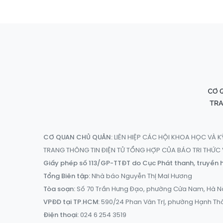
CƠ QUAN CHỦ QUẢN:
LIÊN HIỆP CÁC HỘI KHOA HỌC VÀ K
TRANG THÔNG TIN ĐIỆN TỬ TỔNG HỢP CỦA BÁO TRI THỨ
Giấy phép số 113/GP-TTĐT do Cục Phát thanh, truyền h
Tổng Biên tập:
Nhà báo Nguyễn Thị Mai Hương
Tòa soạn:
Số 70 Trần Hưng Đạo, phường Cửa Nam, Hà N
VPĐD tại TP.HCM:
590/24 Phan Văn Trị, phường Hạnh Th
Điện thoại:
024 6 254 3519