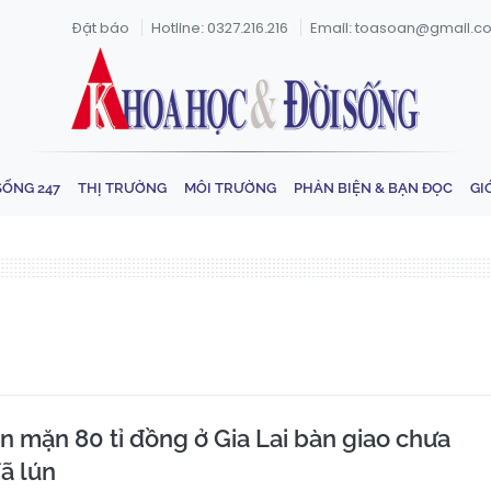
Đặt báo
Hotline: 0327.216.216
Email: toasoan@gmail.c
SỐNG 247
THỊ TRƯỜNG
MÔI TRƯỜNG
PHẢN BIỆN & BẠN ĐỌC
GI
 mặn 80 tỉ đồng ở Gia Lai bàn giao chưa
ã lún