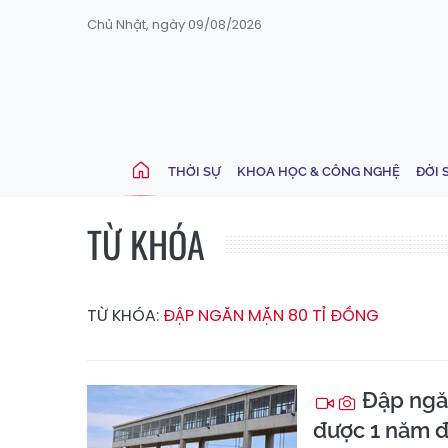
Chủ Nhật, ngày 09/08/2026
THỜI SỰ
KHOA HỌC & CÔNG NGHỆ
ĐỜI 
TỪ KHÓA
TỪ KHÓA:
ĐẬP NGĂN MẶN 80 TỈ ĐỒNG
Đập ngăn
được 1 năm đ