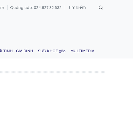
om
Quảng cáo: 024.627.32.632
ỚI TÍNH - GIA ĐÌNH
SỨC KHOẺ 360
MULTIMEDIA