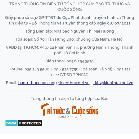
TRANG THÔNG TIN ĐIỆN TỬ TỔNG HỢP CỦA BÁO TRI THỨC VÀ
CUỘC SỐNG
Giấy phép số 113/GP-TTĐT do Cục Phát thanh, truyền hình và Thông
tin điện tử - Bộ Thông tin và Truyền thông cấp ngày 08/07/2021
Tổng Biên tập:
Nhà báo Nguyễn Thị Mai Hương
Tòa soạn:
Số 70 Trần Hưng Đạo, phường Cửa Nam, Hà Nội
VPĐD tại TP.HCM:
590/24 Phan Văn Trị, phường Hạnh Thông, Thành
phố Hồ Chí Minh
Điện thoại:
024 6 254 3519
Hotline:
035 249 5588 / 096 523 7756 (Toà soạn Hà Nội) / 091 122
1222 (VPĐD TPHCM)
Email:
baotrithuccuocsong@kienthuc.net.vn
-
tkts@kienthuc.net.vn
Trang thông tin điện tử tổng hợp của Báo