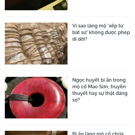
Vì sao lăng mộ 'xếp từ
bát sứ' không được phép
di dời?
Ngọc huyết bí ẩn trong
mộ cổ Mao Sơn, truyền
thuyết hay sự thật đáng
sợ?
Bí ẩn lăng mộ cổ chứa