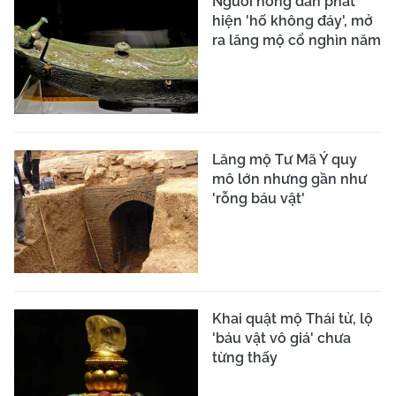
Người nông dân phát
hiện 'hố không đáy', mở
ra lăng mộ cổ nghìn năm
Lăng mộ Tư Mã Ý quy
mô lớn nhưng gần như
'rỗng báu vật'
Khai quật mộ Thái tử, lộ
'báu vật vô giá' chưa
từng thấy