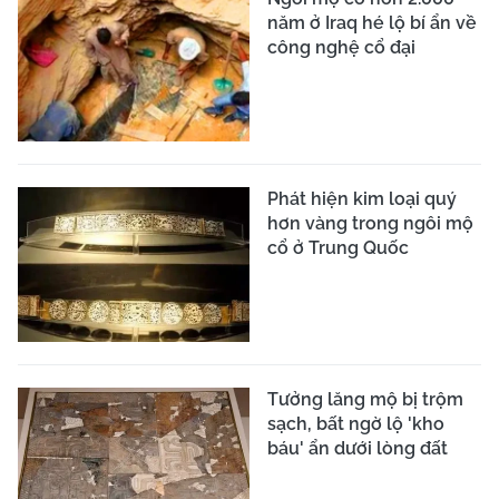
năm ở Iraq hé lộ bí ẩn về
công nghệ cổ đại
Phát hiện kim loại quý
hơn vàng trong ngôi mộ
cổ ở Trung Quốc
Tưởng lăng mộ bị trộm
sạch, bất ngờ lộ 'kho
báu' ẩn dưới lòng đất