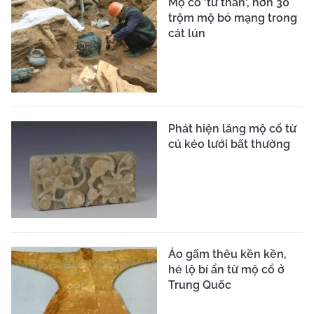
Mộ cổ 'tử thần', hơn 30
trộm mộ bỏ mạng trong
cát lún
Phát hiện lăng mộ cổ từ
cú kéo lưới bất thường
Áo gấm thêu kền kền,
hé lộ bí ẩn từ mộ cổ ở
Trung Quốc