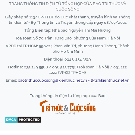
TRANG THÔNG TIN ĐIỆN TỬ TỔNG HỢP CỦA BÁO TRI THỨC VÀ
CUỘC SỐNG
Giấy phép số 113/GP-TTĐT do Cục Phát thanh, truyền hình và Thông
tin điện tử - Bộ Thông tin và Truyền thông cấp ngày 08/07/2021
Tổng Biên tập:
Nhà báo Nguyễn Thị Mai Hương
Tòa soạn:
Số 70 Trần Hưng Đạo, phường Cửa Nam, Hà Nội
VPĐD tại TP.HCM:
590/24 Phan Văn Trị, phường Hạnh Thông, Thành
phố Hồ Chí Minh
Điện thoại:
024 6 254 3519
Hotline:
035 249 5588 / 096 523 7756 (Toà soạn Hà Nội) / 091 122
1222 (VPĐD TPHCM)
Email:
baotrithuccuocsong@kienthuc.net.vn
-
tkts@kienthuc.net.vn
Trang thông tin điện tử tổng hợp của Báo