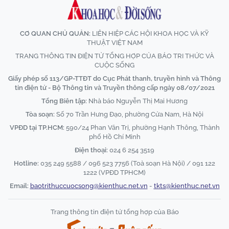
CƠ QUAN CHỦ QUẢN:
LIÊN HIỆP CÁC HỘI KHOA HỌC VÀ KỸ
THUẬT VIỆT NAM
TRANG THÔNG TIN ĐIỆN TỬ TỔNG HỢP CỦA BÁO TRI THỨC VÀ
CUỘC SỐNG
Giấy phép số 113/GP-TTĐT do Cục Phát thanh, truyền hình và Thông
tin điện tử - Bộ Thông tin và Truyền thông cấp ngày 08/07/2021
Tổng Biên tập:
Nhà báo Nguyễn Thị Mai Hương
Tòa soạn:
Số 70 Trần Hưng Đạo, phường Cửa Nam, Hà Nội
VPĐD tại TP.HCM:
590/24 Phan Văn Trị, phường Hạnh Thông, Thành
phố Hồ Chí Minh
Điện thoại:
024 6 254 3519
Hotline:
035 249 5588 / 096 523 7756 (Toà soạn Hà Nội) / 091 122
1222 (VPĐD TPHCM)
Email:
baotrithuccuocsong@kienthuc.net.vn
-
tkts@kienthuc.net.vn
Trang thông tin điện tử tổng hợp của Báo