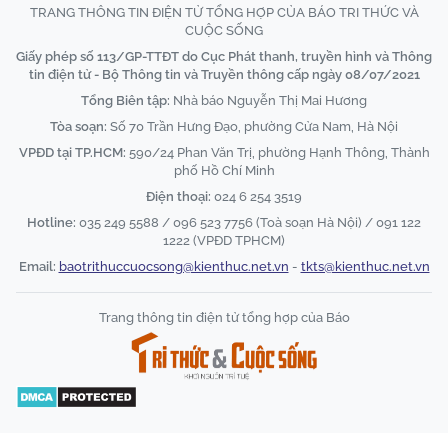
TRANG THÔNG TIN ĐIỆN TỬ TỔNG HỢP CỦA BÁO TRI THỨC VÀ
CUỘC SỐNG
Giấy phép số 113/GP-TTĐT do Cục Phát thanh, truyền hình và Thông
tin điện tử - Bộ Thông tin và Truyền thông cấp ngày 08/07/2021
Tổng Biên tập:
Nhà báo Nguyễn Thị Mai Hương
Tòa soạn:
Số 70 Trần Hưng Đạo, phường Cửa Nam, Hà Nội
VPĐD tại TP.HCM:
590/24 Phan Văn Trị, phường Hạnh Thông, Thành
phố Hồ Chí Minh
Điện thoại:
024 6 254 3519
Hotline:
035 249 5588 / 096 523 7756 (Toà soạn Hà Nội) / 091 122
1222 (VPĐD TPHCM)
Email:
baotrithuccuocsong@kienthuc.net.vn
-
tkts@kienthuc.net.vn
Trang thông tin điện tử tổng hợp của Báo