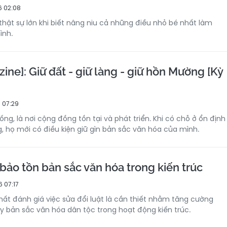
6 02:08
thật sự lớn khi biết nâng niu cả những điều nhỏ bé nhất làm
ình.
ine]: Giữ đất - giữ làng - giữ hồn Mường [Kỳ
 07:29
ống, là nơi cộng đồng tồn tại và phát triển. Khi có chỗ ở ổn định
g, họ mới có điều kiện giữ gìn bản sắc văn hóa của mình.
ảo tồn bản sắc văn hóa trong kiến trúc
 07:17
hất đánh giá việc sửa đổi luật là cần thiết nhằm tăng cường
y bản sắc văn hóa dân tộc trong hoạt động kiến trúc.