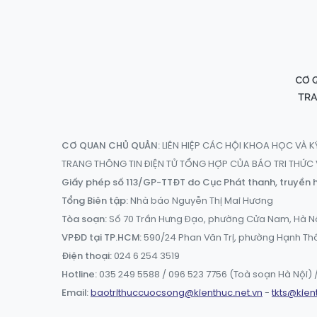
CƠ QUAN CHỦ QUẢN:
LIÊN HIỆP CÁC HỘI KHOA HỌC VÀ K
TRANG THÔNG TIN ĐIỆN TỬ TỔNG HỢP CỦA BÁO TRI THỨ
Giấy phép số 113/GP-TTĐT do Cục Phát thanh, truyền h
Tổng Biên tập:
Nhà báo Nguyễn Thị Mai Hương
Tòa soạn:
Số 70 Trần Hưng Đạo, phường Cửa Nam, Hà N
VPĐD tại TP.HCM:
590/24 Phan Văn Trị, phường Hạnh Th
Điện thoại:
024 6 254 3519
Hotline:
035 249 5588 / 096 523 7756 (Toà soạn Hà Nội) /
Email:
baotrithuccuocsong@kienthuc.net.vn
-
tkts@kien