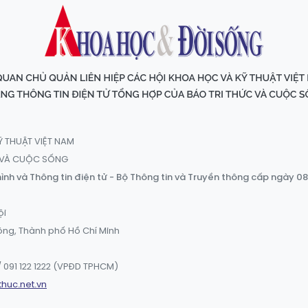
Ỹ THUẬT VIỆT NAM
C VÀ CUỘC SỐNG
ình và Thông tin điện tử - Bộ Thông tin và Truyền thông cấp ngày 0
ội
ông, Thành phố Hồ Chí Minh
 091 122 1222 (VPĐD TPHCM)
thuc.net.vn