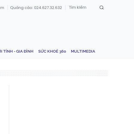
om
Quảng cáo: 024.627.32.632
ỚI TÍNH - GIA ĐÌNH
SỨC KHOẺ 360
MULTIMEDIA