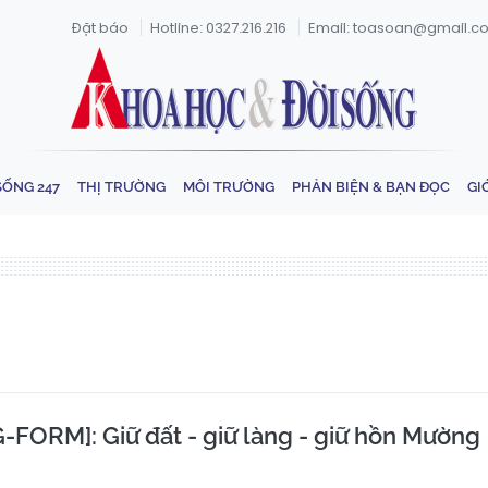
Đặt báo
Hotline: 0327.216.216
Email: toasoan@gmail.c
SỐNG 247
THỊ TRƯỜNG
MÔI TRƯỜNG
PHẢN BIỆN & BẠN ĐỌC
GI
FORM]: Giữ đất - giữ làng - giữ hồn Mường