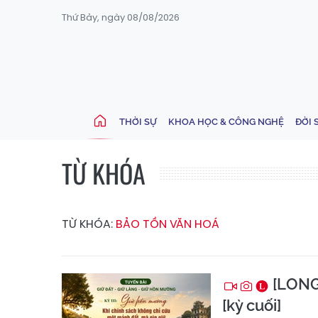
Thứ Bảy, ngày 08/08/2026
THỜI SỰ
KHOA HỌC & CÔNG NGHỆ
ĐỜI 
TỪ KHÓA
TỪ KHÓA:
BẢO TỒN VĂN HOÁ
[LONG-
[kỳ cuối]