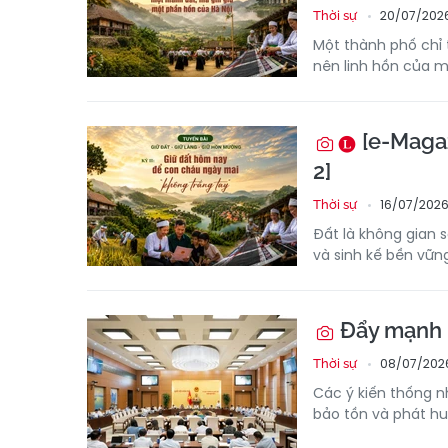
20/07/202
Thời sự
Một thành phố chỉ 
nên linh hồn của m
[e-Magaz
2]
16/07/2026
Thời sự
Đất là không gian s
và sinh kế bền vữn
Đẩy mạnh b
08/07/2026
Thời sự
Các ý kiến thống n
bảo tồn và phát hu