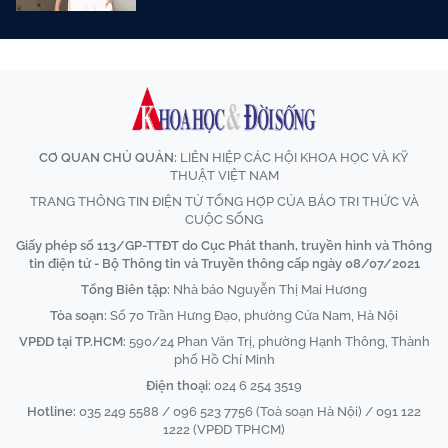
CƠ QUAN CHỦ QUẢN:
LIÊN HIỆP CÁC HỘI KHOA HỌC VÀ KỸ
THUẬT VIỆT NAM
TRANG THÔNG TIN ĐIỆN TỬ TỔNG HỢP CỦA BÁO TRI THỨC VÀ
CUỘC SỐNG
Giấy phép số 113/GP-TTĐT do Cục Phát thanh, truyền hình và Thông
tin điện tử - Bộ Thông tin và Truyền thông cấp ngày 08/07/2021
Tổng Biên tập:
Nhà báo Nguyễn Thị Mai Hương
Tòa soạn:
Số 70 Trần Hưng Đạo, phường Cửa Nam, Hà Nội
VPĐD tại TP.HCM:
590/24 Phan Văn Trị, phường Hạnh Thông, Thành
phố Hồ Chí Minh
Điện thoại:
024 6 254 3519
Hotline:
035 249 5588 / 096 523 7756 (Toà soạn Hà Nội) / 091 122
1222 (VPĐD TPHCM)