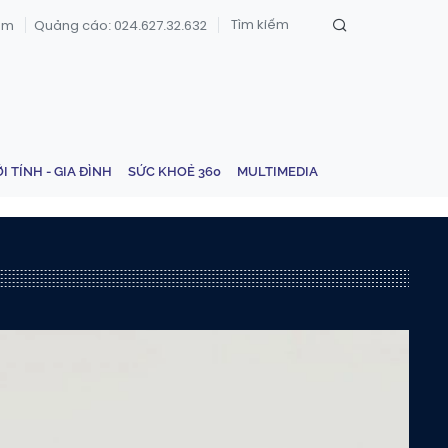
om
Quảng cáo: 024.627.32.632
ỚI TÍNH - GIA ĐÌNH
SỨC KHOẺ 360
MULTIMEDIA