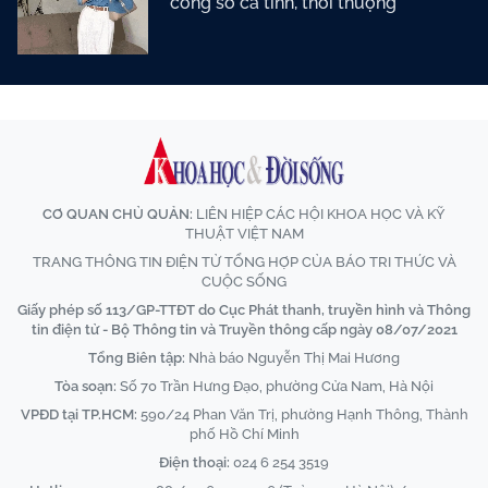
công sở cá tính, thời thượng
CƠ QUAN CHỦ QUẢN:
LIÊN HIỆP CÁC HỘI KHOA HỌC VÀ KỸ
THUẬT VIỆT NAM
TRANG THÔNG TIN ĐIỆN TỬ TỔNG HỢP CỦA BÁO TRI THỨC VÀ
CUỘC SỐNG
Giấy phép số 113/GP-TTĐT do Cục Phát thanh, truyền hình và Thông
tin điện tử - Bộ Thông tin và Truyền thông cấp ngày 08/07/2021
Tổng Biên tập:
Nhà báo Nguyễn Thị Mai Hương
Tòa soạn:
Số 70 Trần Hưng Đạo, phường Cửa Nam, Hà Nội
VPĐD tại TP.HCM:
590/24 Phan Văn Trị, phường Hạnh Thông, Thành
phố Hồ Chí Minh
Điện thoại:
024 6 254 3519