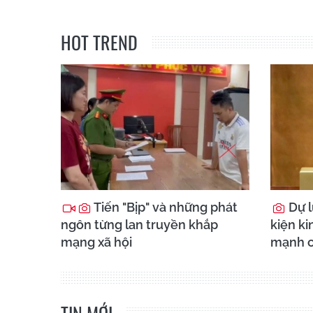
HOT TREND
Tiến "Bịp" và những phát
Dự l
ngôn từng lan truyền khắp
kiện k
mạng xã hội
mạnh c