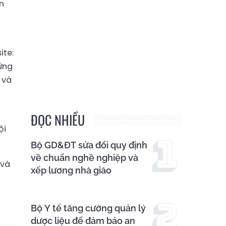
n
ite:
ứng
 và
ĐỌC NHIỀU
ội
Bộ GD&ĐT sửa đổi quy định
về chuẩn nghề nghiệp và
 và
xếp lương nhà giáo
Bộ Y tế tăng cường quản lý
dược liệu để đảm bảo an