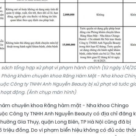
h sách tổng hợp xử phạt vi phạm hành chính (từ ngày 1/4/2
có Phòng khám chuyên khoa Răng Hàm Mặt - Nha khoa Chi
huộc Công ty TNHH Anh Nguyễn Beauty bị xử phạt và tước gi
hoạt động. (Ảnh chụp màn hình)
 khám chuyên khoa Răng hàm mặt - Nha khoa Chingo
huộc Công ty TNHH Anh Nguyễn Beauty có địa chỉ đăng k
phường Gia Thụy, quận Long Biên, TP Hà Nội cũng đã bị
16 triệu đồng. Do vi phạm biển hiệu không có đủ các thô