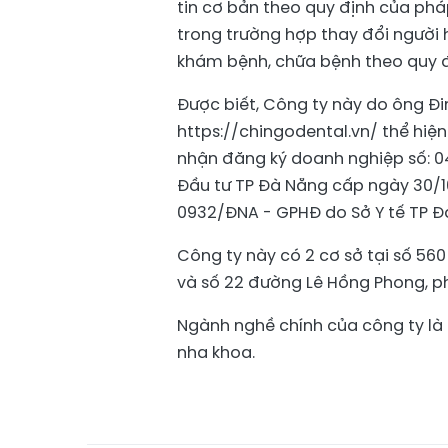
tin cơ bản theo quy định của ph
trong trường hợp thay đổi người 
khám bệnh, chữa bệnh theo quy đ
Được biết, Công ty này do ông Đin
https://chingodental.vn/ thể hiệ
nhận đăng ký doanh nghiệp số: 0
Đầu tư TP Đà Nẵng cấp ngày 30/1
0932/ĐNA - GPHĐ do Sở Y tế TP Đ
Công ty này có 2 cơ sở tại số 56
và số 22 đường Lê Hồng Phong, p
Ngành nghề chính của công ty l
nha khoa.