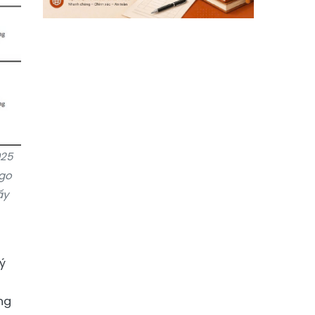
025
ngo
ấy
ý
ng