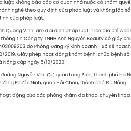
áp luật; Không báo cáo cơ quan nhà nước có thẩm quyề
hành nghề theo quy định của pháp luật và không lập sổ
ịnh của pháp luật.
h Quang Vịnh làm đại diện pháp luật. Trên địa chỉ webs
n thông tin Công ty TNHH Anh Nguyễn Beauty có giấy ch
402009203 do Phòng Đăng ký Kinh doanh - Sở Kế hoạch
0/2019. Giấy phép hoạt động khám bệnh, chữa bệnh số:
à Nẵng cấp ngày 5/10/2020.
0 đường Nguyễn Văn Cừ, quận Long Biên, thành phố Hà N
hường Phước Ninh, quận Hải Châu, thành phố Đà Nẵng.
à hoạt động của các phòng khám đa khoa, chuyên khoa