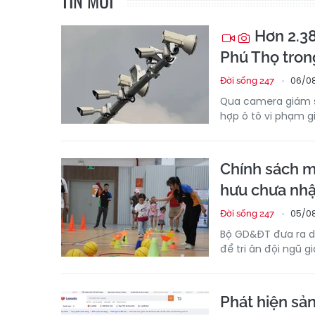
TIN MỚI
Hơn 2.38
Phú Thọ tron
06/08
Đời sống 247
Qua camera giám s
hợp ô tô vi phạm g
Chính sách m
hưu chưa nhậ
05/08
Đời sống 247
Bộ GD&ĐT đưa ra dự
để tri ân đội ngũ g
Phát hiện sả