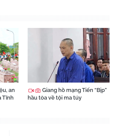
ệu, an
Giang hồ mạng Tiến “Bịp”
à Tĩnh
hầu tòa về tội ma túy