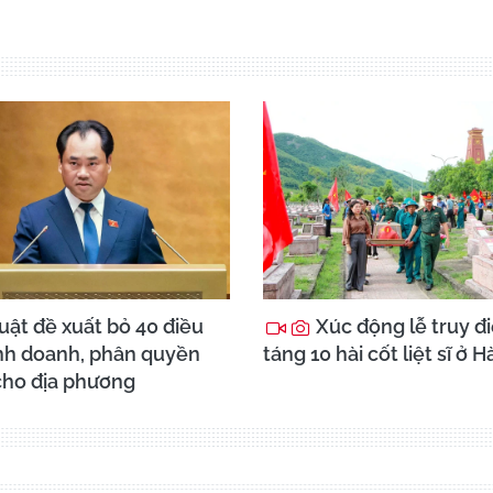
uật đề xuất bỏ 40 điều
Xúc động lễ truy đi
inh doanh, phân quyền
táng 10 hài cốt liệt sĩ ở H
ho địa phương