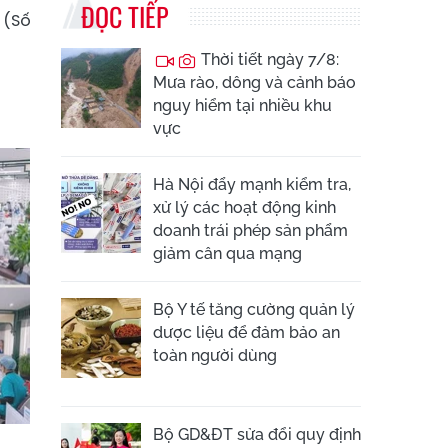
ĐỌC TIẾP
 (Số
Thời tiết ngày 7/8:
Mưa rào, dông và cảnh báo
nguy hiểm tại nhiều khu
vực
Hà Nội đẩy mạnh kiểm tra,
xử lý các hoạt động kinh
doanh trái phép sản phẩm
giảm cân qua mạng
Bộ Y tế tăng cường quản lý
dược liệu để đảm bảo an
toàn người dùng
Bộ GD&ĐT sửa đổi quy định