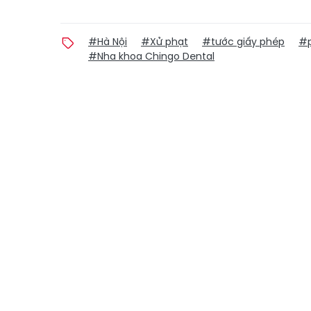
#Hà Nội
#Xử phạt
#tước giấy phép
#
#Nha khoa Chingo Dental