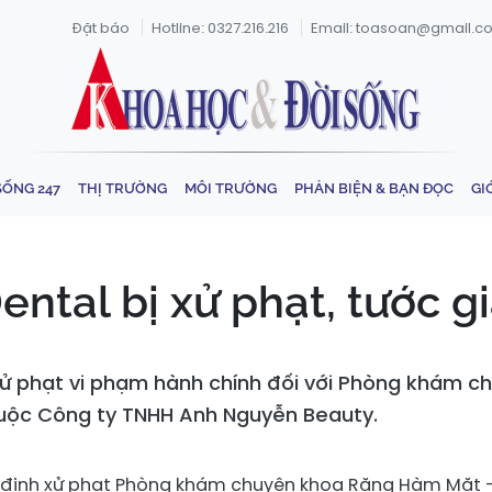
Đặt báo
Hotline: 0327.216.216
Email: toasoan@gmail.c
SỐNG 247
THỊ TRƯỜNG
MÔI TRƯỜNG
PHẢN BIỆN & BẠN ĐỌC
GI
ntal bị xử phạt, tước g
 xử phạt vi phạm hành chính đối với Phòng khám
thuộc Công ty TNHH Anh Nguyễn Beauty.
t định xử phạt Phòng khám chuyên khoa Răng Hàm Mặt 