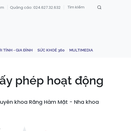
om
Quảng cáo: 024.627.32.632
ỚI TÍNH - GIA ĐÌNH
SỨC KHOẺ 360
MULTIMEDIA
iấy phép hoạt động
 chuyên khoa Răng Hàm Mặt - Nha khoa
-