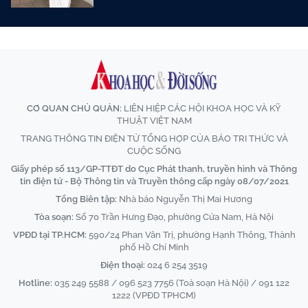
CƠ QUAN CHỦ QUẢN:
LIÊN HIỆP CÁC HỘI KHOA HỌC VÀ KỸ
THUẬT VIỆT NAM
TRANG THÔNG TIN ĐIỆN TỬ TỔNG HỢP CỦA BÁO TRI THỨC VÀ
CUỘC SỐNG
Giấy phép số 113/GP-TTĐT do Cục Phát thanh, truyền hình và Thông
tin điện tử - Bộ Thông tin và Truyền thông cấp ngày 08/07/2021
Tổng Biên tập:
Nhà báo Nguyễn Thị Mai Hương
Tòa soạn:
Số 70 Trần Hưng Đạo, phường Cửa Nam, Hà Nội
VPĐD tại TP.HCM:
590/24 Phan Văn Trị, phường Hạnh Thông, Thành
phố Hồ Chí Minh
Điện thoại:
024 6 254 3519
Hotline:
035 249 5588 / 096 523 7756 (Toà soạn Hà Nội) / 091 122
1222 (VPĐD TPHCM)