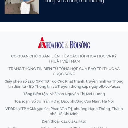
công sở cá tính, thời thượng
CƠ QUAN CHỦ QUẢN:
LIÊN HIỆP CÁC HỘI KHOA HỌC VÀ KỸ
THUẬT VIỆT NAM
TRANG THÔNG TIN ĐIỆN TỬ TỔNG HỢP CỦA BÁO TRI THỨC VÀ
CUỘC SỐNG
Giấy phép số 113/GP-TTĐT do Cục Phát thanh, truyền hình và Thông
tin điện tử - Bộ Thông tin và Truyền thông cấp ngày 08/07/2021
Tổng Biên tập:
Nhà báo Nguyễn Thị Mai Hương
Tòa soạn:
Số 70 Trần Hưng Đạo, phường Cửa Nam, Hà Nội
VPĐD tại TP.HCM:
590/24 Phan Văn Trị, phường Hạnh Thông, Thành
phố Hồ Chí Minh
Điện thoại:
024 6 254 3519