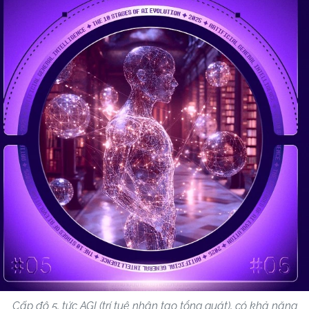
Cấp độ 5, tức AGI (trí tuệ nhân tạo tổng quát), có khả năng