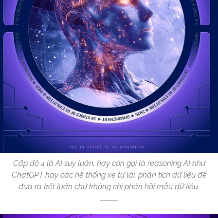
Cấp độ 4 là AI suy luận, hay còn gọi là reasoning AI như
ChatGPT hay các hệ thống xe tự lái, phân tích dữ liệu để
đưa ra kết luận chứ không chỉ phản hồi mẫu dữ liệu.