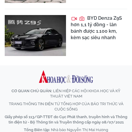
BYD Denza Z9S
hơn 1,1 tỷ đồng - lăn
bánh được 1.100 km,
kèm sạc siêu nhanh
CƠ QUAN CHỦ QUẢN:
LIÊN HIỆP CÁC HỘI KHOA HỌC VÀ KỸ
THUẬT VIỆT NAM
TRANG THÔNG TIN ĐIỆN TỬ TỔNG HỢP CỦA BÁO TRI THỨC VÀ
CUỘC SỐNG
Giấy phép số 113/GP-TTĐT do Cục Phát thanh, truyền hình và Thông
tin điện tử - Bộ Thông tin và Truyền thông cấp ngày 08/07/2021
Tổng Biên tập:
Nhà báo Nguyễn Thị Mai Hương