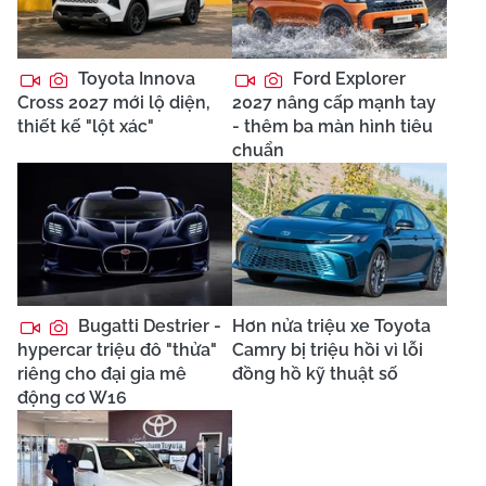
Toyota Innova
Ford Explorer
Cross 2027 mới lộ diện,
2027 nâng cấp mạnh tay
thiết kế "lột xác"
- thêm ba màn hình tiêu
chuẩn
Bugatti Destrier -
Hơn nửa triệu xe Toyota
hypercar triệu đô "thửa"
Camry bị triệu hồi vì lỗi
riêng cho đại gia mê
đồng hồ kỹ thuật số
động cơ W16