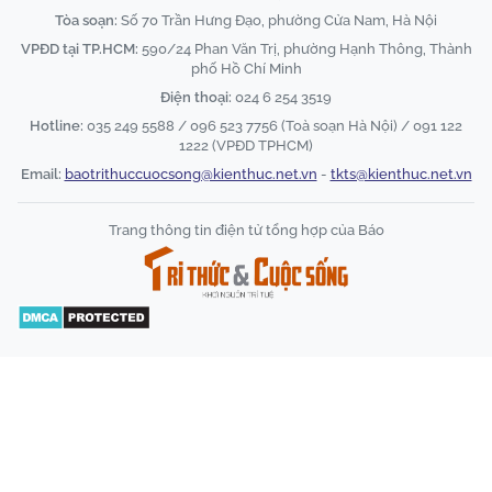
Tòa soạn:
Số 70 Trần Hưng Đạo, phường Cửa Nam, Hà Nội
VPĐD tại TP.HCM:
590/24 Phan Văn Trị, phường Hạnh Thông, Thành
phố Hồ Chí Minh
Điện thoại:
024 6 254 3519
Hotline:
035 249 5588 / 096 523 7756 (Toà soạn Hà Nội) / 091 122
1222 (VPĐD TPHCM)
Email:
baotrithuccuocsong@kienthuc.net.vn
-
tkts@kienthuc.net.vn
Trang thông tin điện tử tổng hợp của Báo