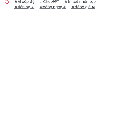
#AI cấp độ
#ChatGPT
#trí tuệ nhân tạo
#tiến bộ AI
#công nghệ AI
#đánh giá AI