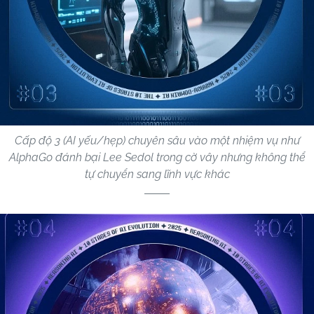
Cấp độ 3 (AI yếu/hẹp) chuyên sâu vào một nhiệm vụ như
AlphaGo đánh bại Lee Sedol trong cờ vây nhưng không thể
tự chuyển sang lĩnh vực khác