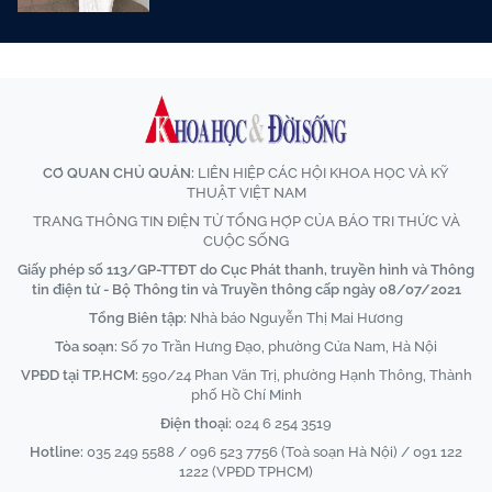
CƠ QUAN CHỦ QUẢN:
LIÊN HIỆP CÁC HỘI KHOA HỌC VÀ KỸ
THUẬT VIỆT NAM
TRANG THÔNG TIN ĐIỆN TỬ TỔNG HỢP CỦA BÁO TRI THỨC VÀ
CUỘC SỐNG
Giấy phép số 113/GP-TTĐT do Cục Phát thanh, truyền hình và Thông
tin điện tử - Bộ Thông tin và Truyền thông cấp ngày 08/07/2021
Tổng Biên tập:
Nhà báo Nguyễn Thị Mai Hương
Tòa soạn:
Số 70 Trần Hưng Đạo, phường Cửa Nam, Hà Nội
VPĐD tại TP.HCM:
590/24 Phan Văn Trị, phường Hạnh Thông, Thành
phố Hồ Chí Minh
Điện thoại:
024 6 254 3519
Hotline:
035 249 5588 / 096 523 7756 (Toà soạn Hà Nội) / 091 122
1222 (VPĐD TPHCM)