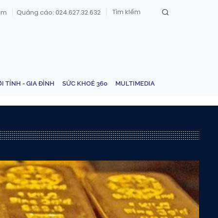
om
Quảng cáo: 024.627.32.632
ỚI TÍNH - GIA ĐÌNH
SỨC KHOẺ 360
MULTIMEDIA