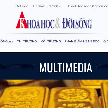
Đặt báo
Hotline: 0327.216.216
Email: toasoan@gmail.c
SỐNG 247
THỊ TRƯỜNG
MÔI TRƯỜNG
PHẢN BIỆN & BẠN ĐỌC
GI
MULTIMEDIA