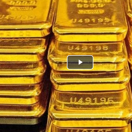
Play
Video