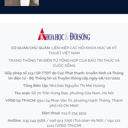
CƠ QUAN CHỦ QUẢN:
LIÊN HIỆP CÁC HỘI KHOA HỌC VÀ KỸ
THUẬT VIỆT NAM
TRANG THÔNG TIN ĐIỆN TỬ TỔNG HỢP CỦA BÁO TRI THỨC VÀ
CUỘC SỐNG
Giấy phép số 113/GP-TTĐT do Cục Phát thanh, truyền hình và Thông
tin điện tử - Bộ Thông tin và Truyền thông cấp ngày 08/07/2021
Tổng Biên tập:
Nhà báo Nguyễn Thị Mai Hương
Tòa soạn:
Số 70 Trần Hưng Đạo, phường Cửa Nam, Hà Nội
VPĐD tại TP.HCM:
590/24 Phan Văn Trị, phường Hạnh Thông, Thành
phố Hồ Chí Minh
Điện thoại:
024 6 254 3519
Hotline:
035 249 5588 / 096 523 7756 (Toà soạn Hà Nội) / 091 122
1222 (VPĐD TPHCM)