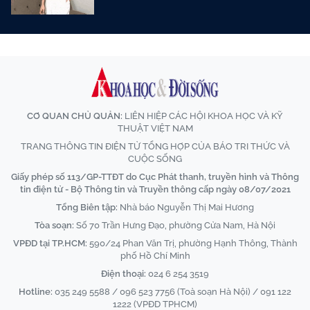
CƠ QUAN CHỦ QUẢN:
LIÊN HIỆP CÁC HỘI KHOA HỌC VÀ KỸ
THUẬT VIỆT NAM
TRANG THÔNG TIN ĐIỆN TỬ TỔNG HỢP CỦA BÁO TRI THỨC VÀ
CUỘC SỐNG
Giấy phép số 113/GP-TTĐT do Cục Phát thanh, truyền hình và Thông
tin điện tử - Bộ Thông tin và Truyền thông cấp ngày 08/07/2021
Tổng Biên tập:
Nhà báo Nguyễn Thị Mai Hương
Tòa soạn:
Số 70 Trần Hưng Đạo, phường Cửa Nam, Hà Nội
VPĐD tại TP.HCM:
590/24 Phan Văn Trị, phường Hạnh Thông, Thành
phố Hồ Chí Minh
Điện thoại:
024 6 254 3519
Hotline:
035 249 5588 / 096 523 7756 (Toà soạn Hà Nội) / 091 122
1222 (VPĐD TPHCM)